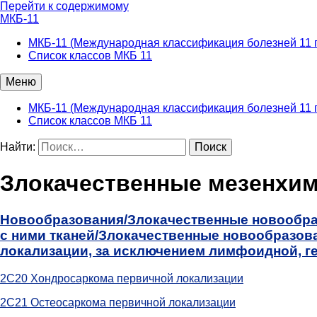
Перейти к содержимому
МКБ-11
МКБ-11 (Международная классификация болезней 11 
Список классов МКБ 11
Меню
МКБ-11 (Международная классификация болезней 11 
Список классов МКБ 11
Найти:
Злокачественные мезенхи
Новообразования/
Злокачественные новообра
с ними тканей/
Злокачественные новообразова
локализации, за исключением лимфоидной, ге
2C20 Хондросаркома первичной локализации
2C21 Остеосаркома первичной локализации