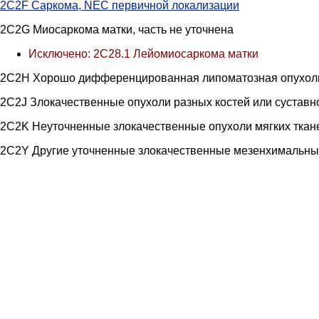
2C2F Саркома, NEC первичной локализации
2C2G Миосаркома матки, часть не уточнена
Исключено: 2C28.1 Лейомиосаркома матки
2C2H Хорошо дифференцированная липоматозная опухоль
2C2J Злокачественные опухоли разных костей или суставн
2C2K Неуточненные злокачественные опухоли мягких ткане
2C2Y Другие уточненные злокачественные мезенхимальны