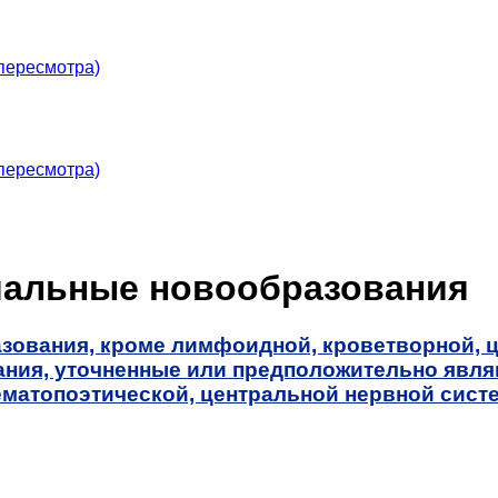
пересмотра)
пересмотра)
мальные новообразования
зования, кроме лимфоидной, кроветворной, 
ния, уточненные или предположительно явл
матопоэтической, центральной нервной систе