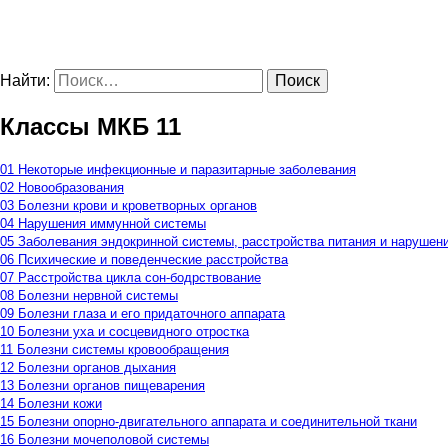
Найти:
Классы МКБ 11
01 Некоторые инфекционные и паразитарные заболевания
02 Новообразования
03 Болезни крови и кроветворных органов
04 Нарушения иммунной системы
05 Заболевания эндокринной системы, расстройства питания и нарушен
06 Психические и поведенческие расстройства
07 Расстройства цикла сон-бодрствование
08 Болезни нервной системы
09 Болезни глаза и его придаточного аппарата
10 Болезни уха и сосцевидного отростка
11 Болезни системы кровообращения
12 Болезни органов дыхания
13 Болезни органов пищеварения
14 Болезни кожи
15 Болезни опорно-двигательного аппарата и соединительной ткани
16 Болезни мочеполовой системы