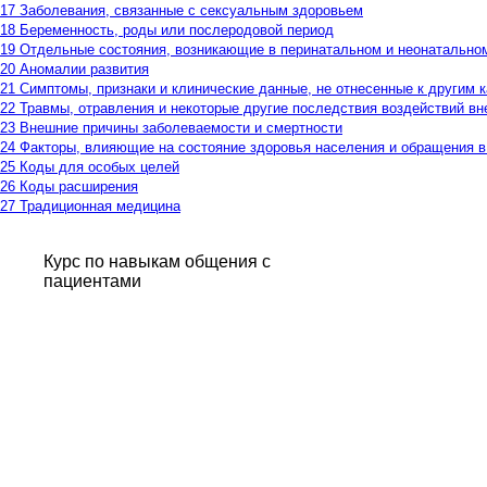
17 Заболевания, связанные с сексуальным здоровьем
18 Беременность, роды или послеродовой период
19 Отдельные состояния, возникающие в перинатальном и неонатально
20 Аномалии развития
21 Симптомы, признаки и клинические данные, не отнесенные к другим 
22 Травмы, отравления и некоторые другие последствия воздействий в
23 Внешние причины заболеваемости и смертности
24 Факторы, влияющие на состояние здоровья населения и обращения 
25 Коды для особых целей
26 Коды расширения
27 Традиционная медицина
Курс по навыкам общения с
пациентами