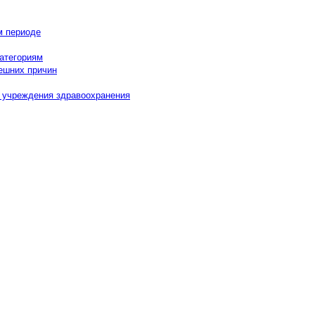
м периоде
категориям
нешних причин
в учреждения здравоохранения