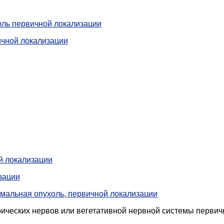
оль первичной локализации
чной локализации
й локализации
зации
мальная опухоль, первичной локализации
ических нервов или вегетативной нервной системы первич