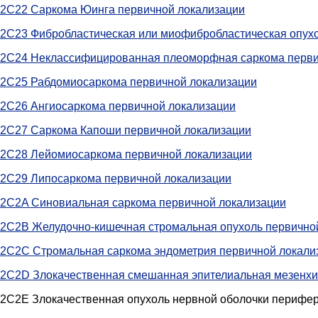
2C22 Саркома Юинга первичной локализации
2C23 Фибробластическая или миофибробластическая опух
2C24 Неклассифицированная плеоморфная саркома перви
2C25 Рабдомиосаркома первичной локализации
2C26 Ангиосаркома первичной локализации
2C27 Саркома Капоши первичной локализации
2C28 Лейомиосаркома первичной локализации
2C29 Липосаркома первичной локализации
2C2A Синовиальная саркома первичной локализации
2C2B Желудочно-кишечная стромальная опухоль первично
2C2C Стромальная саркома эндометрия первичной локали
2C2D Злокачественная смешанная эпителиальная мезенхи
2C2E Злокачественная опухоль нервной оболочки перифер