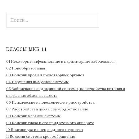
Н
а
й
т
и
КЛАССЫ МКБ 11
:
01 Некоторые инфекционные и паразитарные заболевания
02 Новообразования
03 Болезни крови и кроветворных органов
04 Нарушения иммунной системы
05 Заболевания эндокринной системы, расстройства питания и
нарушения обмена веществ
06 Психические и поведенческие расстройства
07 Расстройства цикла сон-бодрствование
08 Болезни нервной системы
09 Болезни глаза и его придаточного аппарата
10 Болезни уха и сосцевидного отростка
11 Болезни системы кровообращения