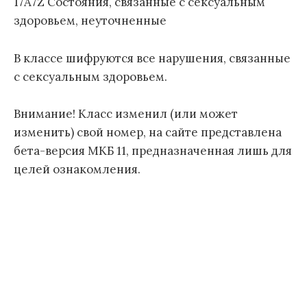
17A7Z Состояния, связанные с сексуальным
л
здоровьем, неуточненные
е
з
В классе шифруются все нарушения, связанные
н
е
с сексуальным здоровьем.
й
1
Внимание! Класс изменил (или может
1
изменить) свой номер, на сайте представлена
п
бета-версия МКБ 11, предназначенная лишь для
е
целей ознакомления.
р
е
с
м
о
т
р
а
)