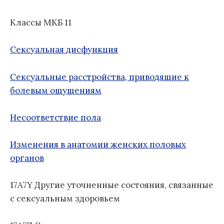
о
Б
м
д
1
:
Классы МКБ 11
у
н
1
а
я
Сексуальная дисфункция
к
л
Сексуальные расстройства, приводящие к
а
болевым ощущениям
с
с
Несоответствие пола
и
ф
и
Изменения в анатомии женских половых
к
органов
а
ц
17A7Y Другие уточненные состояния, связанные
и
с сексуальным здоровьем
я
б
о