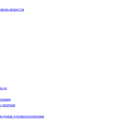
бмена веществ
иоде
гориям
х причин
еждения здравоохранения