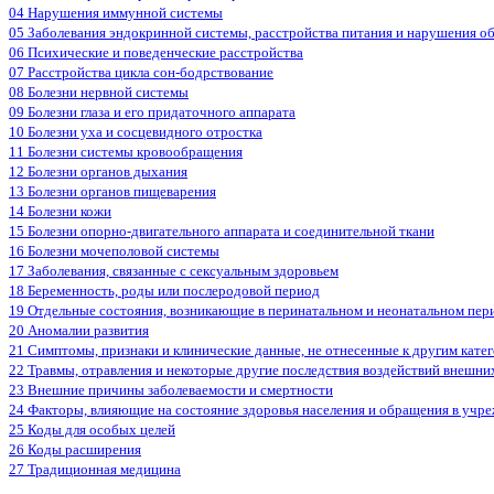
04 Нарушения иммунной системы
05 Заболевания эндокринной системы, расстройства питания и нарушения о
06 Психические и поведенческие расстройства
07 Расстройства цикла сон-бодрствование
08 Болезни нервной системы
09 Болезни глаза и его придаточного аппарата
10 Болезни уха и сосцевидного отростка
11 Болезни системы кровообращения
12 Болезни органов дыхания
13 Болезни органов пищеварения
14 Болезни кожи
15 Болезни опорно-двигательного аппарата и соединительной ткани
16 Болезни мочеполовой системы
17 Заболевания, связанные с сексуальным здоровьем
18 Беременность, роды или послеродовой период
19 Отдельные состояния, возникающие в перинатальном и неонатальном пер
20 Аномалии развития
21 Симптомы, признаки и клинические данные, не отнесенные к другим кате
22 Травмы, отравления и некоторые другие последствия воздействий внешни
23 Внешние причины заболеваемости и смертности
24 Факторы, влияющие на состояние здоровья населения и обращения в учр
25 Коды для особых целей
26 Коды расширения
27 Традиционная медицина