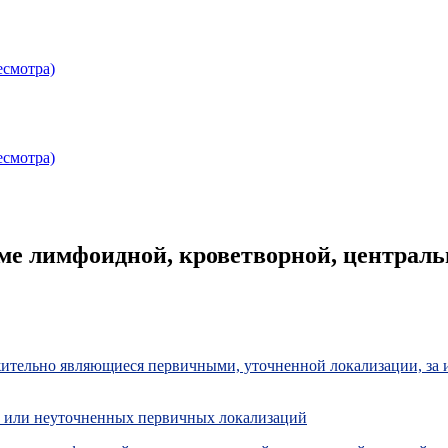
есмотра)
есмотра)
ме лимфоидной, кроветворной, централь
ительно являющиеся первичными, уточненной локализации, за 
х или неуточненных первичных локализаций