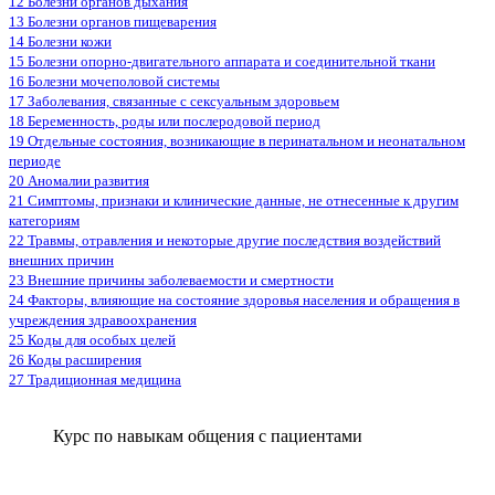
12 Болезни органов дыхания
13 Болезни органов пищеварения
14 Болезни кожи
15 Болезни опорно-двигательного аппарата и соединительной ткани
16 Болезни мочеполовой системы
17 Заболевания, связанные с сексуальным здоровьем
18 Беременность, роды или послеродовой период
19 Отдельные состояния, возникающие в перинатальном и неонатальном
периоде
20 Аномалии развития
21 Симптомы, признаки и клинические данные, не отнесенные к другим
категориям
22 Травмы, отравления и некоторые другие последствия воздействий
внешних причин
23 Внешние причины заболеваемости и смертности
24 Факторы, влияющие на состояние здоровья населения и обращения в
учреждения здравоохранения
25 Коды для особых целей
26 Коды расширения
27 Традиционная медицина
Курс по навыкам общения с пациентами