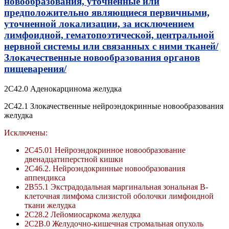
новообразования, уточненные или
предположительно являющиеся первичными,
уточненной локализации, за исключением
лимфоидной, гематопоэтической, центральной
нервной системы или связанных с ними тканей/
Злокачественные новообразования органов
пищеварения/
2C42.0 Аденокарцинома желудка
2C42.1 Злокачественные нейроэндокринные новообразования
желудка
Исключены:
2C45.01 Нейроэндокринное новообразование
двенадцатиперстной кишки
2C46.2. Нейроэндокринные новообразования
аппендикса
2B55.1 Экстрадодальная маргинальная зональная В-
клеточная лимфома слизистой оболочки лимфоидной
ткани желудка
2C28.2 Лейомиосаркома желудка
2C2B.0 Желудочно-кишечная стромальная опухоль