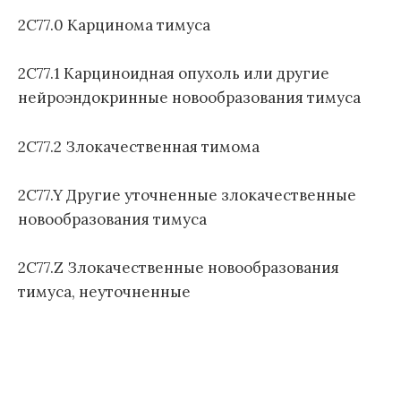
л
2C77.0 Карцинома тимуса
е
з
2C77.1 Карциноидная опухоль или другие
н
нейроэндокринные новообразования тимуса
е
й
1
2C77.2 Злокачественная тимома
1
п
2C77.Y Другие уточненные злокачественные
е
новообразования тимуса
р
е
с
2C77.Z Злокачественные новообразования
м
тимуса, неуточненные
о
т
р
а
)