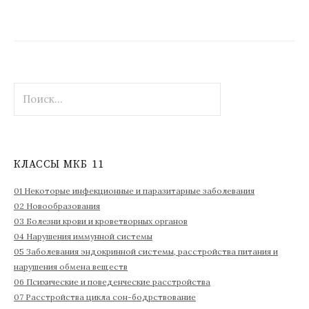
Н
а
й
т
и
КЛАССЫ МКБ 11
:
01 Некоторые инфекционные и паразитарные заболевания
02 Новообразования
03 Болезни крови и кроветворных органов
04 Нарушения иммунной системы
05 Заболевания эндокринной системы, расстройства питания и
нарушения обмена веществ
06 Психические и поведенческие расстройства
07 Расстройства цикла сон-бодрствование