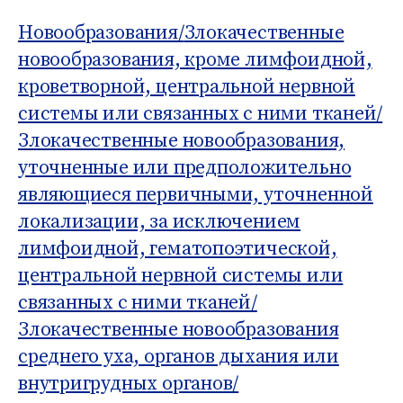
о
Б
м
д
1
Новообразования/
Злокачественные
:
у
н
1
новообразования, кроме лимфоидной,
а
кроветворной, центральной нервной
я
к
системы или связанных с ними тканей/
л
Злокачественные новообразования,
а
уточненные или предположительно
с
являющиеся первичными, уточненной
с
и
локализации, за исключением
ф
лимфоидной, гематопоэтической,
и
центральной нервной системы или
к
а
связанных с ними тканей/
ц
Злокачественные новообразования
и
среднего уха, органов дыхания или
я
б
внутригрудных органов/
о