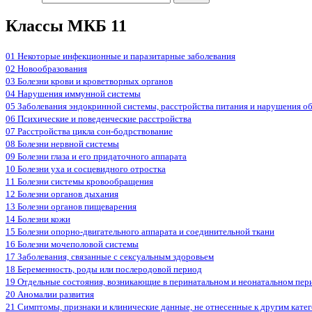
Классы МКБ 11
01 Некоторые инфекционные и паразитарные заболевания
02 Новообразования
03 Болезни крови и кроветворных органов
04 Нарушения иммунной системы
05 Заболевания эндокринной системы, расстройства питания и нарушения о
06 Психические и поведенческие расстройства
07 Расстройства цикла сон-бодрствование
08 Болезни нервной системы
09 Болезни глаза и его придаточного аппарата
10 Болезни уха и сосцевидного отростка
11 Болезни системы кровообращения
12 Болезни органов дыхания
13 Болезни органов пищеварения
14 Болезни кожи
15 Болезни опорно-двигательного аппарата и соединительной ткани
16 Болезни мочеполовой системы
17 Заболевания, связанные с сексуальным здоровьем
18 Беременность, роды или послеродовой период
19 Отдельные состояния, возникающие в перинатальном и неонатальном пер
20 Аномалии развития
21 Симптомы, признаки и клинические данные, не отнесенные к другим кате