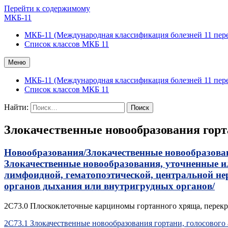
Перейти к содержимому
МКБ-11
МКБ-11 (Международная классификация болезней 11 пер
Список классов МКБ 11
Меню
МКБ-11 (Международная классификация болезней 11 пер
Список классов МКБ 11
Найти:
Злокачественные новообразования гор
Новообразования/
Злокачественные новообразова
Злокачественные новообразования, уточненные 
лимфоидной, гематопоэтической, центральной не
органов дыхания или внутригрудных органов/
2C73.0 Плоскоклеточные карциномы гортанного хряща, пере
2C73.1 Злокачественные новообразования гортани, голосового