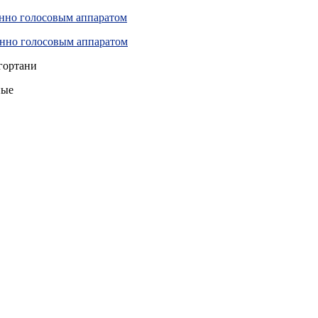
енно голосовым аппаратом
енно голосовым аппаратом
гортани
ные