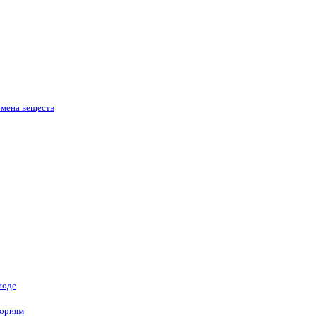
бмена веществ
иоде
гориям