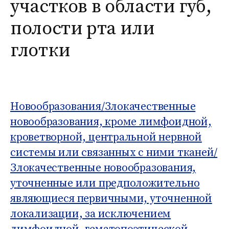
участков в области губ,
о
Б
м
д
1
:
полости рта или
у
н
1
а
глотки
я
к
л
а
с
Новообразования/
Злокачественные
с
новообразования, кроме лимфоидной,
и
ф
кроветворной, центральной нервной
и
системы или связанных с ними тканей/
к
Злокачественные новообразования,
а
ц
уточненные или предположительно
и
являющиеся первичными, уточненной
я
локализации, за исключением
б
о