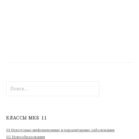
Н
а
й
т
и
КЛАССЫ МКБ 11
:
01 Некоторые инфекционные и паразитарные заболевания
02 Новообразования