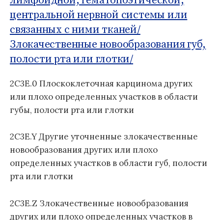
лимфоидной, гематопоэтической,
л
центральной нервной системы или
е
связанных с ними тканей/
з
Злокачественные новообразования губ,
н
е
полости рта или глотки/
й
1
2C3E.0 Плоскоклеточная карцинома других
1
или плохо определенных участков в области
п
губы, полости рта или глотки
е
р
е
2C3E.Y Другие уточненные злокачественные
с
новообразования других или плохо
м
определенных участков в области губ, полости
о
рта или глотки
т
р
а
2C3E.Z Злокачественные новообразования
)
других или плохо определенных участков в