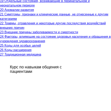
19 Отдельные состояния, возникающие в перинатальном и
неонатальном периоде
20 Аномалии развития
21 Симптомы, признаки и клинические данные, не отнесенные к другим
категориям
22 Травмы, отравления и некоторые другие последствия воздействий
внешних причин
23 Внешние причины заболеваемости и смертности
24 Факторы, влияющие на состояние здоровья населения и обращения в
учреждения здравоохранения
25 Коды для особых целей
26 Коды расширения
27 Традиционная медицина
Курс по навыкам общения с
пациентами