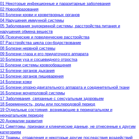
01 Некоторые инфекционные и паразитарные заболевания
02 Новообразования
03 Болезни крови и кроветворных органов
04 Нарушения иммунной системы
05 Заболевания эндокринной системы, расстройства питания и
нарушения обмена веществ
06 Психические и поведенческие расстройства
07 Расстройства цикла сон-бодрствование
08 Болезни нервной системы
09 Болезни глаза и его придаточного аппарата
10 Болезни уха и сосцевидного отростка
11 Болезни системы кровообращения
12 Болезни органов дыхания
13 Болезни органов пищеварения
14 Болезни кожи
15 Болезни опорно-двигательного аппарата и соединительной ткани
16 Болезни мочеполовой системы
17 Заболевания, связанные с сексуальным здоровьем
18 Беременность, роды или послеродовой период
19 Отдельные состояния, возникающие в перинатальном и
неонатальном периоде
20 Аномалии развития
21 Симптомы, признаки и клинические данные, не отнесенные к другим
категориям
22 Травмы, отравления и некоторые другие последствия воздействий