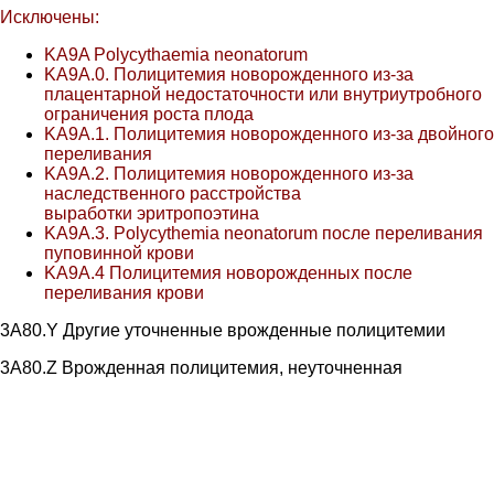
Исключены:
KA9A Polycythaemia neonatorum
KA9A.0. Полицитемия новорожденного из-за
плацентарной недостаточности или внутриутробного
ограничения роста плода
KA9A.1. Полицитемия новорожденного из-за двойного
переливания
KA9A.2. Полицитемия новорожденного из-за
наследственного расстройства
выработки эритропоэтина
KA9A.3. Polycythemia neonatorum после переливания
пуповинной крови
KA9A.4 Полицитемия новорожденных после
переливания крови
3A80.Y Другие уточненные врожденные полицитемии
3A80.Z Врожденная полицитемия, неуточненная