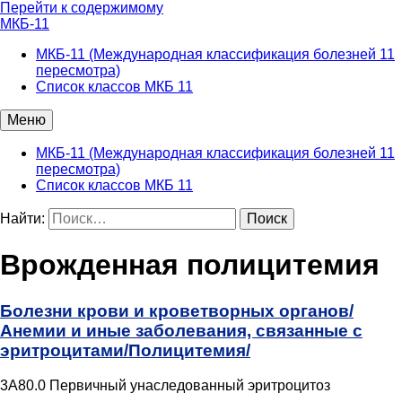
Перейти к содержимому
МКБ-11
МКБ-11 (Международная классификация болезней 11
пересмотра)
Список классов МКБ 11
Меню
МКБ-11 (Международная классификация болезней 11
пересмотра)
Список классов МКБ 11
Найти:
Врожденная полицитемия
Болезни крови и кроветворных органов/
Анемии и иные заболевания, связанные с
эритроцитами/
Полицитемия/
3A80.0 Первичный унаследованный эритроцитоз