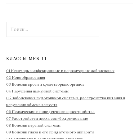
Н
а
й
т
и
КЛАССЫ МКБ 11
:
01 Некоторые инфекционные и паразитарные заболевания
02 Новообразования
03 Болезни крови и кроветворных органов
04 Нарушения иммунной системы
05 Заболевания эндокринной системы, расстройства питания и
нарушения обмена веществ
06 Психические и поведенческие расстройства
07 Расстройства цикла сон-бодрствование
08 Болезни нервной системы
09 Болезни глаза и его придаточного аппарата
10 Болезни уха и сосцевидного отростка