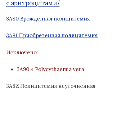
о
Б
с эритроцитами/
м
д
1
:
у
н
1
3A80 Врожденная полицитемия
а
я
3A81 Приобретенная полицитемия
к
л
а
Исключено:
с
с
2A90.4 Polycythaemia vera
и
ф
3A8Z Полицитемия неуточненная
и
к
а
ц
и
я
б
о