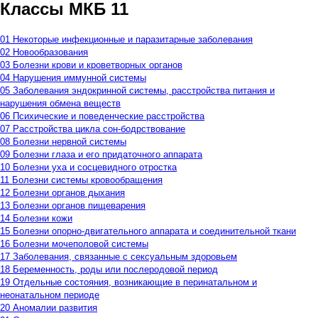
Классы МКБ 11
01 Некоторые инфекционные и паразитарные заболевания
02 Новообразования
03 Болезни крови и кроветворных органов
04 Нарушения иммунной системы
05 Заболевания эндокринной системы, расстройства питания и
нарушения обмена веществ
06 Психические и поведенческие расстройства
07 Расстройства цикла сон-бодрствование
08 Болезни нервной системы
09 Болезни глаза и его придаточного аппарата
10 Болезни уха и сосцевидного отростка
11 Болезни системы кровообращения
12 Болезни органов дыхания
13 Болезни органов пищеварения
14 Болезни кожи
15 Болезни опорно-двигательного аппарата и соединительной ткани
16 Болезни мочеполовой системы
17 Заболевания, связанные с сексуальным здоровьем
18 Беременность, роды или послеродовой период
19 Отдельные состояния, возникающие в перинатальном и
неонатальном периоде
20 Аномалии развития