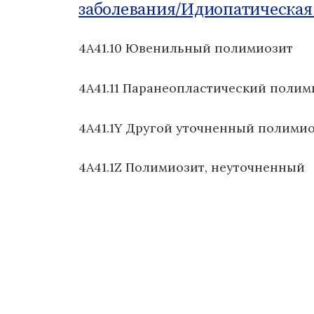
заболевания/
Идиопатическая
о
м
4A41.10 Ювенильный полимиозит
у
4A41.11 Паранеопластический полим
4A41.1Y Другой уточненный полими
4A41.1Z Полимиозит, неуточненный