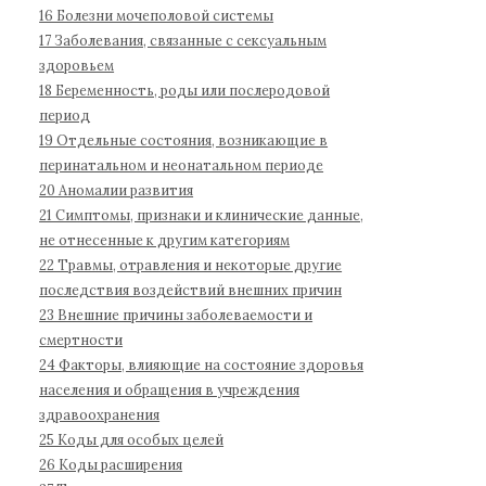
б
16 Болезни мочеполовой системы
о
17 Заболевания, связанные с сексуальным
л
здоровьем
е
18 Беременность, роды или послеродовой
з
период
н
19 Отдельные состояния, возникающие в
е
перинатальном и неонатальном периоде
й
20 Аномалии развития
1
21 Симптомы, признаки и клинические данные,
не отнесенные к другим категориям
1
22 Травмы, отравления и некоторые другие
п
последствия воздействий внешних причин
е
23 Внешние причины заболеваемости и
р
смертности
е
24 Факторы, влияющие на состояние здоровья
с
населения и обращения в учреждения
м
здравоохранения
о
25 Коды для особых целей
т
26 Коды расширения