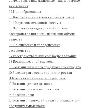
01 Некоторые инфекционные и паразитарные
д
1
:
заболевания
н
1
02 Новообразования
а
03 Болезни крови и кроветворных органов
04 Нарушения иммунной системы
я
05 Заболевания эндокринной системы,
к
расстройства питания и нарушения обмена
л
веществ
а
06 Психические и поведенческие
с
расстройства
с
07 Расстройства цикла сон-бодрствование
и
08 Болезни нервной системы
ф
09 Болезни глаза и его придаточного аппарата
и
10 Болезни уха и сосцевидного отростка
к
11 Болезни системы кровообращения
а
12 Болезни органов дыхания
13 Болезни органов пищеварения
ц
14 Болезни кожи
и
15 Болезни опорно-двигательного аппарата и
я
соединительной ткани