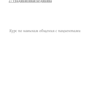
р
27 Традиционная медицина
а
)
Курс по навыкам общения с пациентами