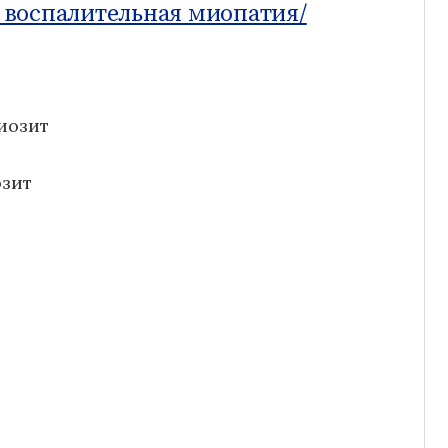
 воспалительная миопатия/
иозит
озит