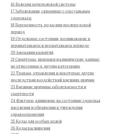
б
16 Болезни мочеполовой системы
о
17 Заболевания, связанные с сексуальным
л
здоровьем
е
18 Беременность, роды или послеродовой
з
период
н
19 Отдельные состояния, возникающие в
е
перинатальном и неонатальном периоде
й
20 Аномалии развития
1
21 Симптомы, признаки и клинические данные,
не отнесенные к другим категориям
1
22 Травмы, отравления и некоторые другие
п
последствия воздействий внешних причин
е
23 Внешние причины заболеваемости и
р
смертности
е
24 Факторы, влияющие на состояние здоровья
с
населения и обращения в учреждения
м
здравоохранения
о
25 Коды для особых целей
т
26 Коды расширения