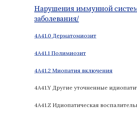
о
Нарушения иммунной систе
м
заболевания/
у
4A41.0 Дерматомиозит
4A41.1 Полимиозит
4A41.2 Миопатия включения
4A41.Y Другие уточненные идиопат
4A41.Z Идиопатическая воспалител