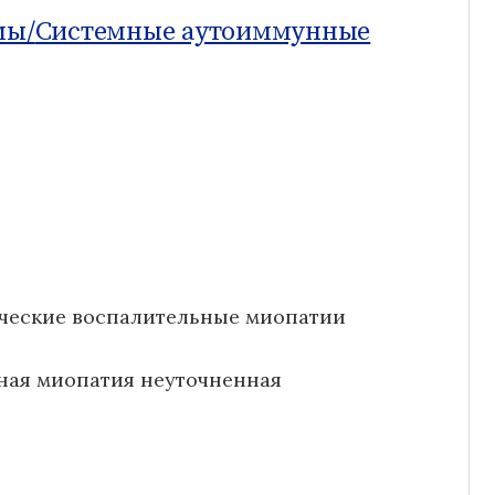
мы/
Системные аутоиммунные
ические воспалительные миопатии
ьная миопатия неуточненная