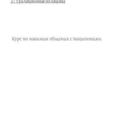
р
27 Традиционная медицина
а
)
Курс по навыкам общения с пациентами