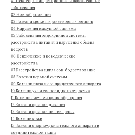
01 Некоторые инфекционные и паразитарные
д
1
:
заболевания
н
1
02 Новообразования
а
03 Болезни крови и кроветворных органов
04 Нарушения иммунной системы
я
05 Заболевания эндокринной системы,
к
расстройства питания и нарушения обмена
л
веществ
а
06 Психические и поведенческие
с
расстройства
с
07 Расстройства цикла сон-бодрствование
и
08 Болезни нервной системы
ф
09 Болезни глаза и его придаточного аппарата
и
10 Болезни уха и сосцевидного отростка
к
11 Болезни системы кровообращения
а
12 Болезни органов дыхания
13 Болезни органов пищеварения
ц
14 Болезни кожи
и
15 Болезни опорно-двигательного аппарата и
я
соединительной ткани