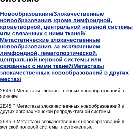
Новообразования/
Злокачественные
новообразования, кроме лимфоидной,
кроветворной, центральной нервной системы
или связанных с ними тканей/
Метастатические злокачественные
новообразования, за исключением
лимфоидной, гематопоэтической,
центральной нервной системы или
связанных с ними тканей/
Метастазы
злокачественных новообразований в других
местах/
2E45.0 Метастазы злокачественных новообразований в
яичнике
2E45.Г Метастазы злокачественных новообразований в
других органах женской репродуктивной системы
2E45.З Метастазы злокачественных новообразований в
женской половой системы, неуточненные