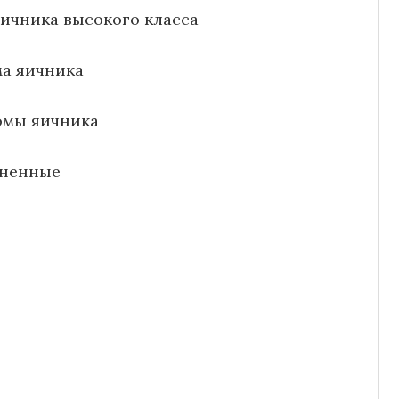
ичника высокого класса
а яичника
омы яичника
чненные