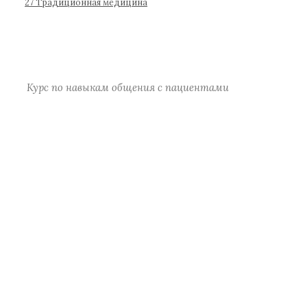
р
27 Традиционная медицина
а
)
Курс по навыкам общения с пациентами