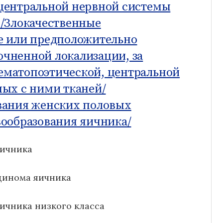
центральной нервной системы
/
Злокачественные
е или предположительно
чненной локализации, за
матопоэтической, центральной
ных с ними тканей/
вания женских половых
ообразования яичника/
яичника
цинома яичника
ичника низкого класса