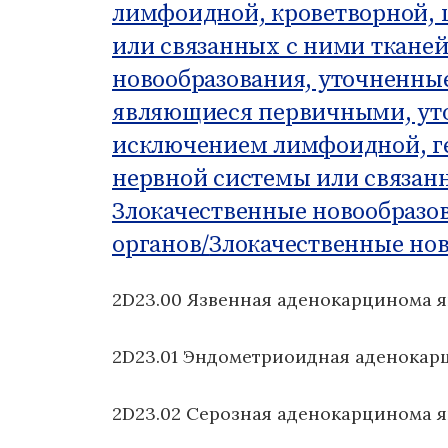
лимфоидной, кроветворной, 
о
м
или связанных с ними тканей
у
новообразования, уточненны
являющиеся первичными, уто
исключением лимфоидной, ге
нервной системы или связан
Злокачественные новообразо
органов/
Злокачественные нов
2D23.00 Язвенная аденокарцинома 
2D23.01 Эндометриоидная аденокар
2D23.02 Серозная аденокарцинома я