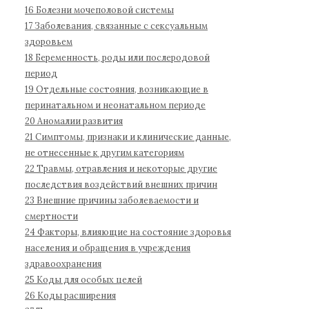
б
16 Болезни мочеполовой системы
о
17 Заболевания, связанные с сексуальным
л
здоровьем
е
18 Беременность, роды или послеродовой
з
период
н
19 Отдельные состояния, возникающие в
е
перинатальном и неонатальном периоде
й
20 Аномалии развития
1
21 Симптомы, признаки и клинические данные,
не отнесенные к другим категориям
1
22 Травмы, отравления и некоторые другие
п
последствия воздействий внешних причин
е
23 Внешние причины заболеваемости и
р
смертности
е
24 Факторы, влияющие на состояние здоровья
с
населения и обращения в учреждения
м
здравоохранения
о
25 Коды для особых целей
т
26 Коды расширения