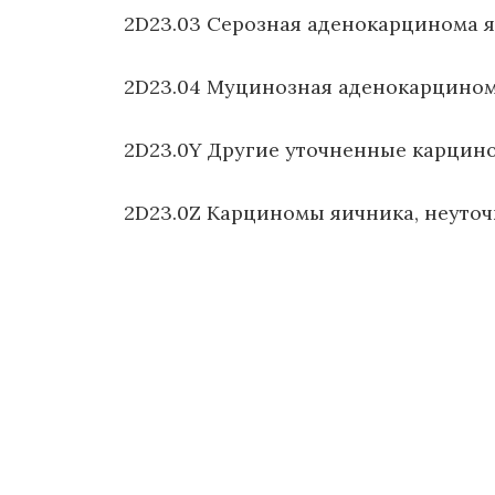
2D23.03 Серозная аденокарцинома я
2D23.04 Муцинозная аденокарцином
2D23.0Y Другие уточненные карцин
2D23.0Z Карциномы яичника, неуто