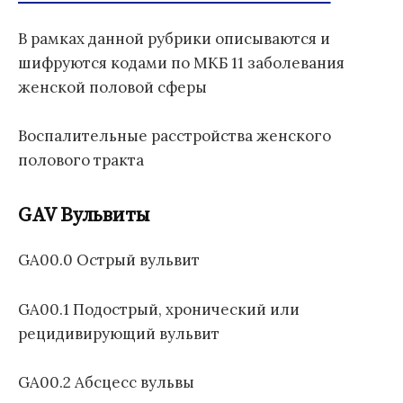
о
Б
м
д
1
:
В рамках данной рубрики описываются и
у
н
1
шифруются кодами по МКБ 11 заболевания
а
женской половой сферы
я
к
л
Воспалительные расстройства женского
а
полового тракта
с
с
GAV Вульвиты
и
ф
и
GA00.0 Острый вульвит
к
а
GA00.1 Подострый, хронический или
ц
рецидивирующий вульвит
и
я
б
GA00.2 Абсцесс вульвы
о