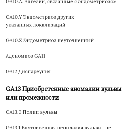
GA10.A. Адгезии, связанные с эндометриозом
GA10.Y Эндометриоз других
указанных локализаций
GA10.Z Эндометриоз неуточненный
Аденомиоз GA11
GA12 Диспареуния
GA13 Приобретенные аномалии вульвы
или промежности
GA13.0 Полип вульвы
GA13.1 Внутривенная неоплазия вульвы , не