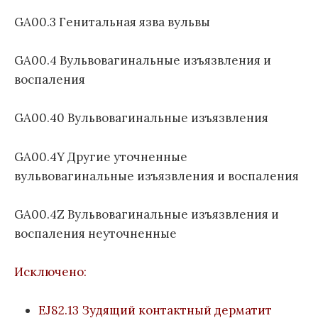
л
GA00.3 Генитальная язва вульвы
е
з
GA00.4 Вульвовагинальные изъязвления и
н
е
воспаления
й
1
GA00.40 Вульвовагинальные изъязвления
1
п
GA00.4Y Другие уточненные
е
вульвовагинальные изъязвления и воспаления
р
е
с
GA00.4Z Вульвовагинальные изъязвления и
м
воспаления неуточненные
о
т
Исключено:
р
а
)
EJ82.13 Зудящий контактный дерматит