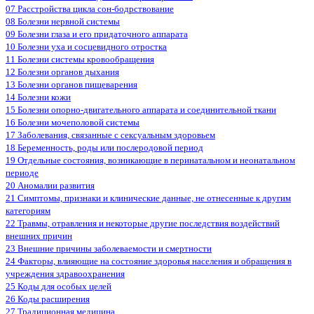
07 Расстройства цикла сон-бодрствование
08 Болезни нервной системы
09 Болезни глаза и его придаточного аппарата
10 Болезни уха и сосцевидного отростка
11 Болезни системы кровообращения
12 Болезни органов дыхания
13 Болезни органов пищеварения
14 Болезни кожи
15 Болезни опорно-двигательного аппарата и соединительной ткани
16 Болезни мочеполовой системы
17 Заболевания, связанные с сексуальным здоровьем
18 Беременность, роды или послеродовой период
19 Отдельные состояния, возникающие в перинатальном и неонатальном
периоде
20 Аномалии развития
21 Симптомы, признаки и клинические данные, не отнесенные к другим
категориям
22 Травмы, отравления и некоторые другие последствия воздействий
внешних причин
23 Внешние причины заболеваемости и смертности
24 Факторы, влияющие на состояние здоровья населения и обращения в
учреждения здравоохранения
25 Коды для особых целей
26 Коды расширения
27 Традиционная медицина