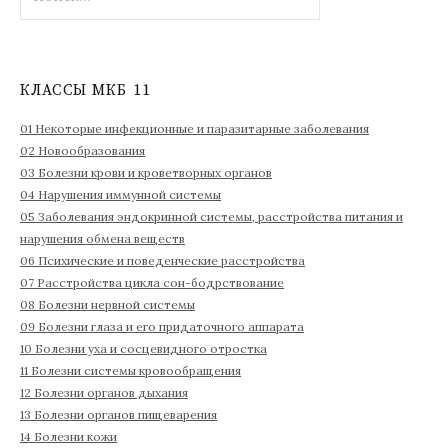
а
й
т
и
КЛАССЫ МКБ 11
:
01 Некоторые инфекционные и паразитарные заболевания
02 Новообразования
03 Болезни крови и кроветворных органов
04 Нарушения иммунной системы
05 Заболевания эндокринной системы, расстройства питания и
нарушения обмена веществ
06 Психические и поведенческие расстройства
07 Расстройства цикла сон-бодрствование
08 Болезни нервной системы
09 Болезни глаза и его придаточного аппарата
10 Болезни уха и сосцевидного отростка
11 Болезни системы кровообращения
12 Болезни органов дыхания
13 Болезни органов пищеварения
14 Болезни кожи