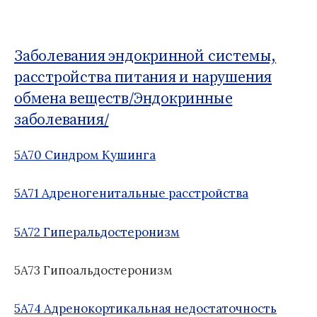
о
Б
м
д
1
:
у
н
1
а
Заболевания эндокринной системы,
я
расстройства питания и нарушения
к
обмена веществ/
Эндокринные
л
заболевания/
а
с
с
5A70 Синдром Кушинга
и
ф
5A71 Адреногенитальные расстройства
и
к
5A72 Гиперальдостеронизм
а
ц
и
5A73 Гипоальдостеронизм
я
б
5A74 Адренокортикальная недостаточность
о