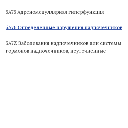
л
е
5A75 Адреномедуллярная гиперфункция
з
н
5A76 Определенные нарушения надпочечников
е
й
5A7Z Заболевания надпочечников или системы
1
гормонов надпочечников, неуточненные
1
п
е
р
е
с
м
о
т
р
а
)