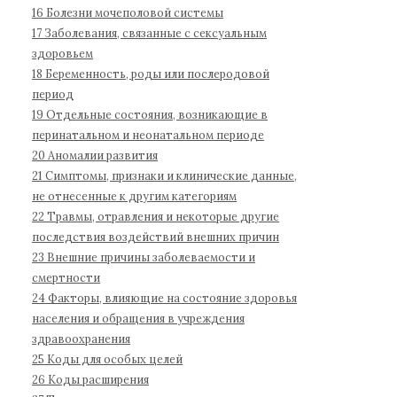
б
16 Болезни мочеполовой системы
о
17 Заболевания, связанные с сексуальным
л
здоровьем
е
18 Беременность, роды или послеродовой
з
период
н
19 Отдельные состояния, возникающие в
е
перинатальном и неонатальном периоде
й
20 Аномалии развития
1
21 Симптомы, признаки и клинические данные,
не отнесенные к другим категориям
1
22 Травмы, отравления и некоторые другие
п
последствия воздействий внешних причин
е
23 Внешние причины заболеваемости и
р
смертности
е
24 Факторы, влияющие на состояние здоровья
с
населения и обращения в учреждения
м
здравоохранения
о
25 Коды для особых целей
т
26 Коды расширения