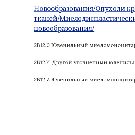
о
Новообразования/
Опухоли к
м
тканей/
Миелодиспластическ
у
новообразования/
2B12.0 Ювенильный миеломоноцита
2B12.Y. Другой уточненный ювенил
2B12.Z Ювенильный миеломоноцита