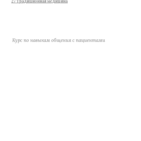
р
27 Традиционная медицина
а
)
Курс по навыкам общения с пациентами