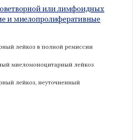
роветворной или лимфоидных
ие и миелопролиферативные
рный лейкоз в полной ремиссии
ьный миеломоноцитарный лейкоз
рный лейкоз, неуточненный