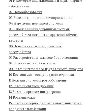
01 Некоторые инфекционные и паразитарные
д
1
:
заболевания
н
1
02 Новообразования
а
03 Болезни крови и кроветворных органов
04 Нарушения иммунной системы
я
05 Заболевания эндокринной системы,
к
расстройства питания и нарушения обмена
л
веществ
а
06 Психические и поведенческие
с
расстройства
с
07 Расстройства цикла сон-бодрствование
и
08 Болезни нервной системы
ф
09 Болезни глаза и его придаточного аппарата
и
10 Болезни уха и сосцевидного отростка
к
11 Болезни системы кровообращения
а
12 Болезни органов дыхания
13 Болезни органов пищеварения
ц
14 Болезни кожи
и
15 Болезни опорно-двигательного аппарата и
я
соединительной ткани