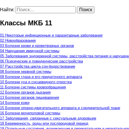
Найти:
Классы МКБ 11
01 Некоторые инфекционные и паразитарные заболевания
02 Новообразования
03 Болезни крови и кроветворных органов
04 Нарушения иммунной системы
05 Заболевания эндокринной системы, расстройства питания и нарушен
06 Психические и поведенческие расстройства
07 Расстройства цикла сон-бодрствование
08 Болезни нервной системы
09 Болезни глаза и его придаточного аппарата
10 Болезни уха и сосцевидного отростка
11 Болезни системы кровообращения
12 Болезни органов дыхания
13 Болезни органов пищеварения
14 Болезни кожи
15 Болезни опорно-двигательного аппарата и соединительной ткани
16 Болезни мочеполовой системы
17 Заболевания, связанные с сексуальным здоровьем
18 Беременность, роды или послеродовой период
19 Отдельные состояния, возникающие в перинатальном и неонатально