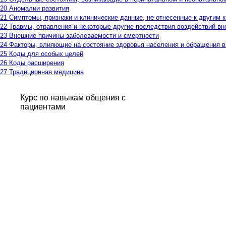
20 Аномалии развития
21 Симптомы, признаки и клинические данные, не отнесенные к другим 
22 Травмы, отравления и некоторые другие последствия воздействий в
23 Внешние причины заболеваемости и смертности
24 Факторы, влияющие на состояние здоровья населения и обращения 
25 Коды для особых целей
26 Коды расширения
27 Традиционная медицина
Курс по навыкам общения с
пациентами