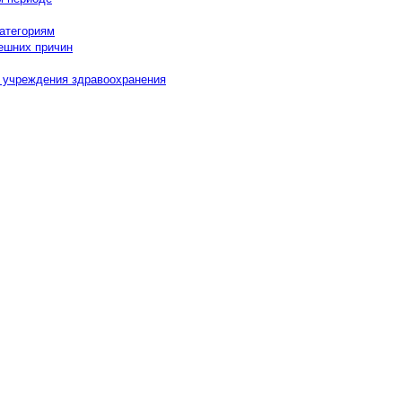
категориям
нешних причин
в учреждения здравоохранения