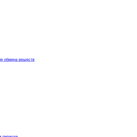
ия обмена веществ
м периоде