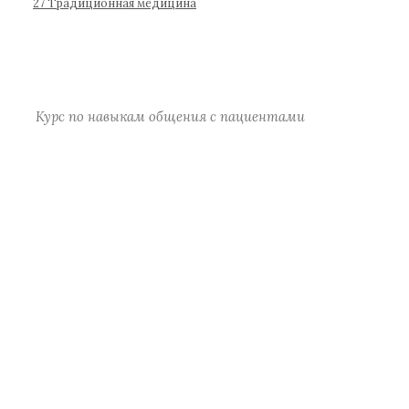
р
27 Традиционная медицина
а
)
Курс по навыкам общения с пациентами