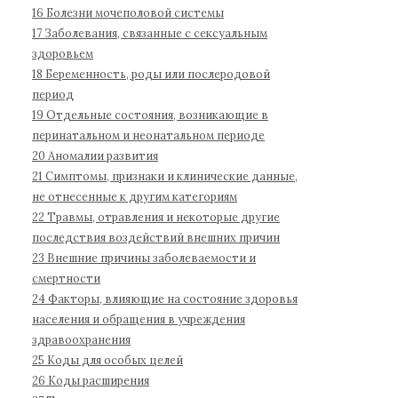
б
16 Болезни мочеполовой системы
о
17 Заболевания, связанные с сексуальным
л
здоровьем
е
18 Беременность, роды или послеродовой
з
период
н
19 Отдельные состояния, возникающие в
е
перинатальном и неонатальном периоде
й
20 Аномалии развития
1
21 Симптомы, признаки и клинические данные,
не отнесенные к другим категориям
1
22 Травмы, отравления и некоторые другие
п
последствия воздействий внешних причин
е
23 Внешние причины заболеваемости и
р
смертности
е
24 Факторы, влияющие на состояние здоровья
с
населения и обращения в учреждения
м
здравоохранения
о
25 Коды для особых целей
т
26 Коды расширения