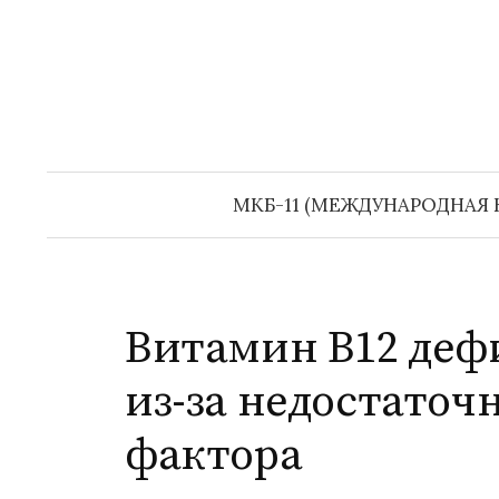
П
е
р
е
й
т
и
МКБ-11 (МЕЖДУНАРОДНАЯ 
к
с
о
д
Витамин B12 деф
е
из-за недостаточ
р
ж
фактора
и
м