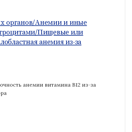
х органов/
Анемии и иные
итроцитами/
Пищевые или
лобластная анемия из-за
точность анемии витамина B12 из-за
ора