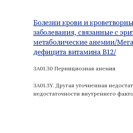
о
м
у
Болезни крови и кроветворны
заболевания, связанные с эр
метаболические анемии/
Мега
дефицита витамина B12/
3A01.30 Пернициозная анемия
3A01.3Y. Другая уточненная недоста
недостаточности внутреннего факт