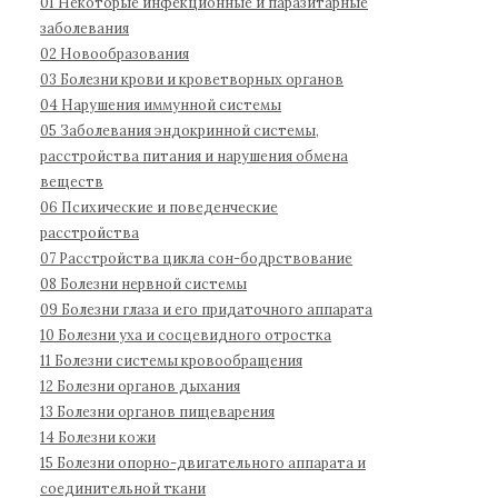
01 Некоторые инфекционные и паразитарные
д
1
:
заболевания
н
1
02 Новообразования
а
03 Болезни крови и кроветворных органов
04 Нарушения иммунной системы
я
05 Заболевания эндокринной системы,
к
расстройства питания и нарушения обмена
л
веществ
а
06 Психические и поведенческие
с
расстройства
с
07 Расстройства цикла сон-бодрствование
и
08 Болезни нервной системы
ф
09 Болезни глаза и его придаточного аппарата
и
10 Болезни уха и сосцевидного отростка
к
11 Болезни системы кровообращения
а
12 Болезни органов дыхания
13 Болезни органов пищеварения
ц
14 Болезни кожи
и
15 Болезни опорно-двигательного аппарата и
я
соединительной ткани