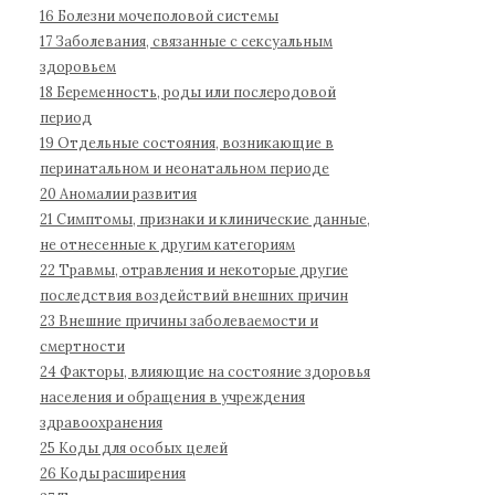
б
16 Болезни мочеполовой системы
о
17 Заболевания, связанные с сексуальным
л
здоровьем
е
18 Беременность, роды или послеродовой
з
период
н
19 Отдельные состояния, возникающие в
е
перинатальном и неонатальном периоде
й
20 Аномалии развития
1
21 Симптомы, признаки и клинические данные,
не отнесенные к другим категориям
1
22 Травмы, отравления и некоторые другие
п
последствия воздействий внешних причин
е
23 Внешние причины заболеваемости и
р
смертности
е
24 Факторы, влияющие на состояние здоровья
с
населения и обращения в учреждения
м
здравоохранения
о
25 Коды для особых целей
т
26 Коды расширения