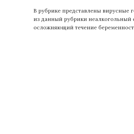
о
В рубрике представлены вирусные 
м
из данный рубрики неалкогольный ст
у
осложняющий течение беременност