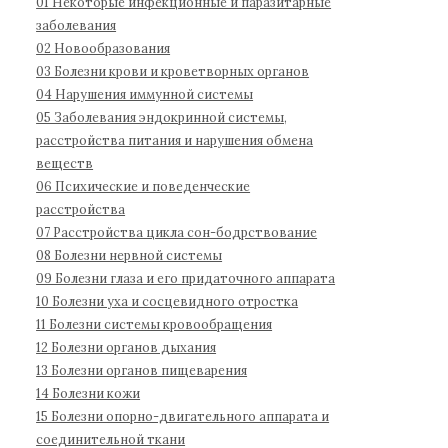
01 Некоторые инфекционные и паразитарные
д
1
:
заболевания
н
1
02 Новообразования
а
03 Болезни крови и кроветворных органов
04 Нарушения иммунной системы
я
05 Заболевания эндокринной системы,
к
расстройства питания и нарушения обмена
л
веществ
а
06 Психические и поведенческие
с
расстройства
с
07 Расстройства цикла сон-бодрствование
и
08 Болезни нервной системы
ф
09 Болезни глаза и его придаточного аппарата
и
10 Болезни уха и сосцевидного отростка
к
11 Болезни системы кровообращения
а
12 Болезни органов дыхания
13 Болезни органов пищеварения
ц
14 Болезни кожи
и
15 Болезни опорно-двигательного аппарата и
я
соединительной ткани