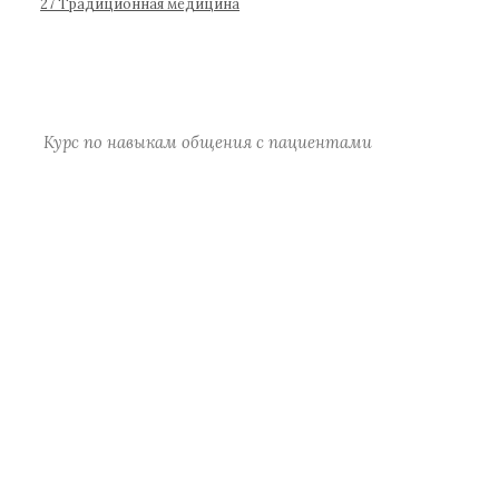
р
27 Традиционная медицина
а
)
Курс по навыкам общения с пациентами