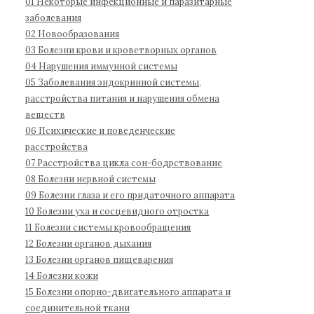
01 Некоторые инфекционные и паразитарные
д
1
:
заболевания
н
1
02 Новообразования
а
03 Болезни крови и кроветворных органов
04 Нарушения иммунной системы
я
05 Заболевания эндокринной системы,
к
расстройства питания и нарушения обмена
л
веществ
а
06 Психические и поведенческие
с
расстройства
с
07 Расстройства цикла сон-бодрствование
и
08 Болезни нервной системы
ф
09 Болезни глаза и его придаточного аппарата
и
10 Болезни уха и сосцевидного отростка
к
11 Болезни системы кровообращения
а
12 Болезни органов дыхания
13 Болезни органов пищеварения
ц
14 Болезни кожи
и
15 Болезни опорно-двигательного аппарата и
я
соединительной ткани