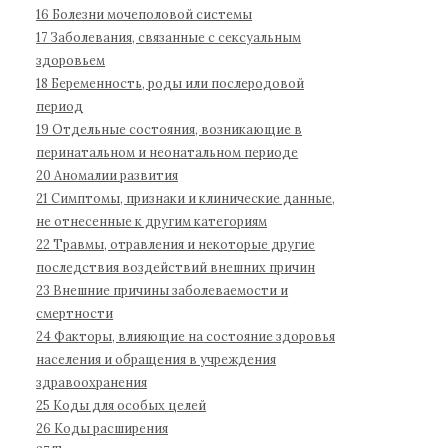
б
16 Болезни мочеполовой системы
о
17 Заболевания, связанные с сексуальным
л
здоровьем
е
18 Беременность, роды или послеродовой
з
период
н
19 Отдельные состояния, возникающие в
е
перинатальном и неонатальном периоде
й
20 Аномалии развития
1
21 Симптомы, признаки и клинические данные,
не отнесенные к другим категориям
1
22 Травмы, отравления и некоторые другие
п
последствия воздействий внешних причин
е
23 Внешние причины заболеваемости и
р
смертности
е
24 Факторы, влияющие на состояние здоровья
с
населения и обращения в учреждения
м
здравоохранения
о
25 Коды для особых целей
т
26 Коды расширения