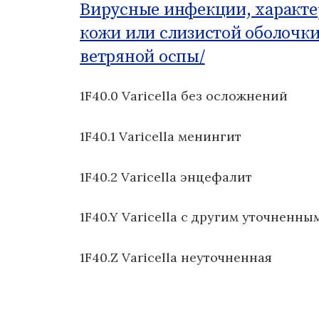
Вирусные инфекции, характ
о
м
кожи или слизистой оболочки
у
ветряной оспы/
1F40.0 Varicella без осложнений
1F40.1 Varicella менингит
1F40.2 Varicella энцефалит
1F40.Y Varicella с другим уточненн
1F40.Z Varicella неуточненная