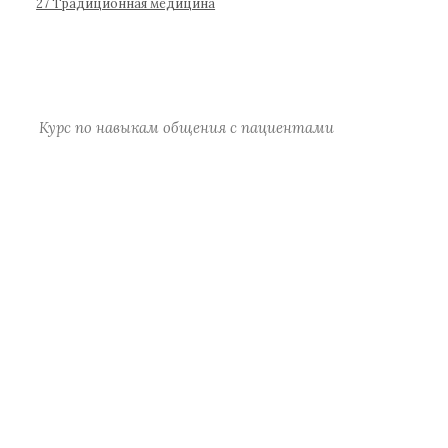
р
27 Традиционная медицина
а
)
Курс по навыкам общения с пациентами