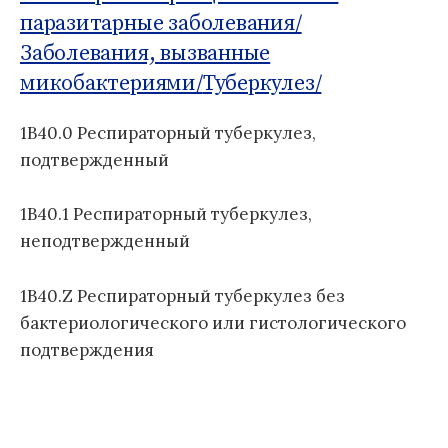
о
Б
паразитарные заболевания/
м
д
1
:
Заболевания, вызванные
у
н
1
а
микобактериями/
Туберкулез/
я
к
1B40.0 Респираторный туберкулез,
л
подтвержденный
а
с
с
1B40.1 Респираторный туберкулез,
и
неподтвержденный
ф
и
1B40.Z Респираторный туберкулез без
к
бактериологического или гистологического
а
подтверждения
ц
и
я
б
о