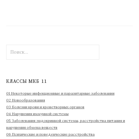
Н
а
й
т
и
КЛАССЫ МКБ 11
:
01 Некоторые инфекционные и паразитарные заболевания
02 Новообразования
03 Болезни крови и кроветворных органов
04 Нарушения иммунной системы
05 Заболевания эндокринной системы, расстройства питания и
нарушения обмена веществ
06 Психические и поведенческие расстройства