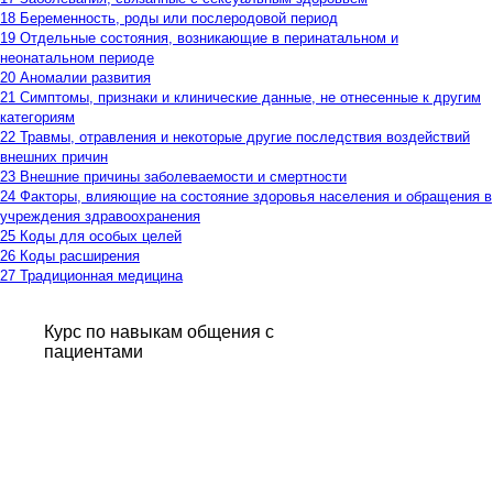
18 Беременность, роды или послеродовой период
19 Отдельные состояния, возникающие в перинатальном и
неонатальном периоде
20 Аномалии развития
21 Симптомы, признаки и клинические данные, не отнесенные к другим
категориям
22 Травмы, отравления и некоторые другие последствия воздействий
внешних причин
23 Внешние причины заболеваемости и смертности
24 Факторы, влияющие на состояние здоровья населения и обращения в
учреждения здравоохранения
25 Коды для особых целей
26 Коды расширения
27 Традиционная медицина
Курс по навыкам общения с
пациентами