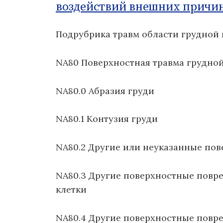
воздействий внешних причи
о
м
Подрубрика травм области грудной 
у
NA80 Поверхностная травма грудной
NA80.0 Абразия груди
NA80.1 Контузия груди
NA80.2 Другие или неуказанные по
NA80.3 Другие поверхностные повр
клетки
NA80.4 Другие поверхностные повре