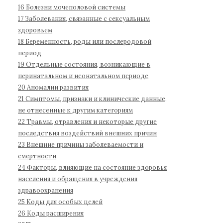
б
16 Болезни мочеполовой системы
о
17 Заболевания, связанные с сексуальным
л
здоровьем
е
18 Беременность, роды или послеродовой
з
период
н
19 Отдельные состояния, возникающие в
е
перинатальном и неонатальном периоде
й
20 Аномалии развития
1
21 Симптомы, признаки и клинические данные,
не отнесенные к другим категориям
1
22 Травмы, отравления и некоторые другие
п
последствия воздействий внешних причин
е
23 Внешние причины заболеваемости и
р
смертности
е
24 Факторы, влияющие на состояние здоровья
с
населения и обращения в учреждения
м
здравоохранения
о
25 Коды для особых целей
т
26 Коды расширения