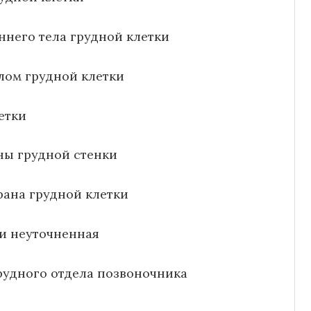
ннего тела грудной клетки
лом грудной клетки
етки
ны грудной стенки
рана грудной клетки
ки неуточненная
рудного отдела позвоночника