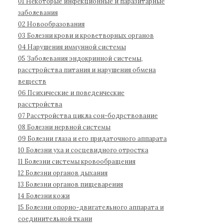
01 Некоторые инфекционные и паразитарные
д
1
:
заболевания
н
1
02 Новообразования
а
03 Болезни крови и кроветворных органов
04 Нарушения иммунной системы
я
05 Заболевания эндокринной системы,
к
расстройства питания и нарушения обмена
л
веществ
а
06 Психические и поведенческие
с
расстройства
с
07 Расстройства цикла сон-бодрствование
и
08 Болезни нервной системы
ф
09 Болезни глаза и его придаточного аппарата
и
10 Болезни уха и сосцевидного отростка
к
11 Болезни системы кровообращения
а
12 Болезни органов дыхания
13 Болезни органов пищеварения
ц
14 Болезни кожи
и
15 Болезни опорно-двигательного аппарата и
я
соединительной ткани