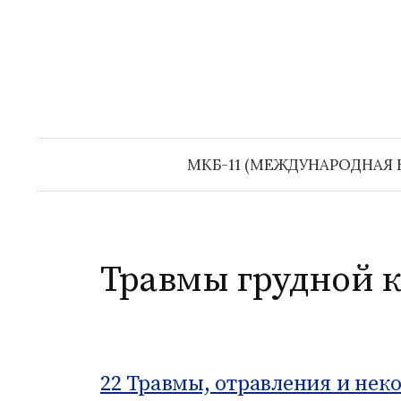
П
е
р
е
й
т
и
МКБ-11 (МЕЖДУНАРОДНАЯ 
к
с
о
д
Травмы грудной 
е
р
ж
и
22 Травмы, отравления и нек
м