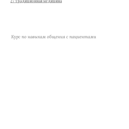
р
27 Традиционная медицина
а
)
Курс по навыкам общения с пациентами