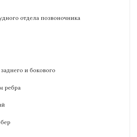
удного отдела позвоночника
 заднего и бокового
м ребра
ый
ебер