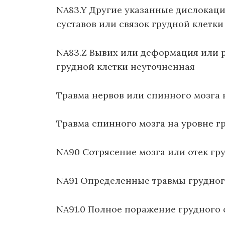
NA83.Y Другие указанные дислокац
суставов или связок грудной клетки
NA83.Z Вывих или деформация или р
грудной клетки неуточненная
Травма нервов или спинного мозга 
Травма спинного мозга на уровне г
NA90 Сотрясение мозга или отек гр
NA91 Определенные травмы грудног
NA91.0 Полное поражение грудного 