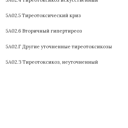
5A02.4 Тиреотоксикоз искусственный
л
е
5A02.5 Тиреотоксический криз
з
н
5A02.6 Вторичный гипертиреоз
е
й
1
5A02.Г Другие уточненные тиреотоксикозы
1
п
5A02.З Тиреотоксикоз, неуточненный
е
р
е
с
м
о
т
р
а
)