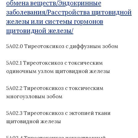
о
Б
обмена веществ/
Эндокринные
м
д
1
:
заболевания/
Расстройства щитовидной
у
н
1
железы или системы гормонов
а
щитовидной железы/
я
к
л
5A02.0 Тиреотоксикоз с диффузным зобом
а
с
5A02.1 Тиреотоксикоз с токсическим
с
одиночным узлом щитовидной железы
и
ф
и
5A02.2 Тиреотоксикоз с токсическим
к
многоузловым зобом
а
ц
5A02.3 Тиреотоксикоз с эктопией ткани
и
щитовидной железы
я
б
о