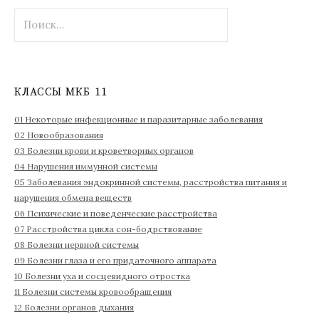
Н
а
й
т
и
КЛАССЫ МКБ 11
:
01 Некоторые инфекционные и паразитарные заболевания
02 Новообразования
03 Болезни крови и кроветворных органов
04 Нарушения иммунной системы
05 Заболевания эндокринной системы, расстройства питания и
нарушения обмена веществ
06 Психические и поведенческие расстройства
07 Расстройства цикла сон-бодрствование
08 Болезни нервной системы
09 Болезни глаза и его придаточного аппарата
10 Болезни уха и сосцевидного отростка
11 Болезни системы кровообращения
12 Болезни органов дыхания