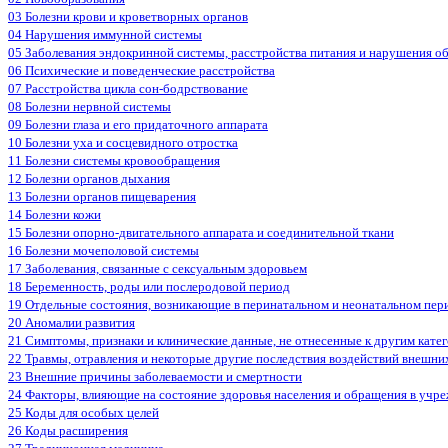
03 Болезни крови и кроветворных органов
04 Нарушения иммунной системы
05 Заболевания эндокринной системы, расстройства питания и нарушения о
06 Психические и поведенческие расстройства
07 Расстройства цикла сон-бодрствование
08 Болезни нервной системы
09 Болезни глаза и его придаточного аппарата
10 Болезни уха и сосцевидного отростка
11 Болезни системы кровообращения
12 Болезни органов дыхания
13 Болезни органов пищеварения
14 Болезни кожи
15 Болезни опорно-двигательного аппарата и соединительной ткани
16 Болезни мочеполовой системы
17 Заболевания, связанные с сексуальным здоровьем
18 Беременность, роды или послеродовой период
19 Отдельные состояния, возникающие в перинатальном и неонатальном пер
20 Аномалии развития
21 Симптомы, признаки и клинические данные, не отнесенные к другим кате
22 Травмы, отравления и некоторые другие последствия воздействий внешни
23 Внешние причины заболеваемости и смертности
24 Факторы, влияющие на состояние здоровья населения и обращения в учр
25 Коды для особых целей
26 Коды расширения