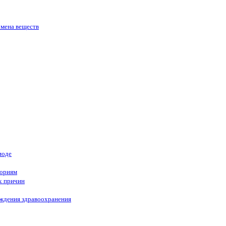
бмена веществ
иоде
гориям
х причин
еждения здравоохранения