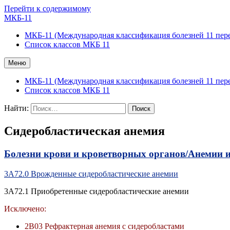
Перейти к содержимому
МКБ-11
МКБ-11 (Международная классификация болезней 11 пер
Список классов МКБ 11
Меню
МКБ-11 (Международная классификация болезней 11 пер
Список классов МКБ 11
Найти:
Сидеробластическая анемия
Болезни крови и кроветворных органов/
Анемии и
3A72.0 Врожденные сидеробластические анемии
3A72.1 Приобретенные сидеробластические анемии
Исключено:
2B03 Рефрактерная анемия с сидеробластами