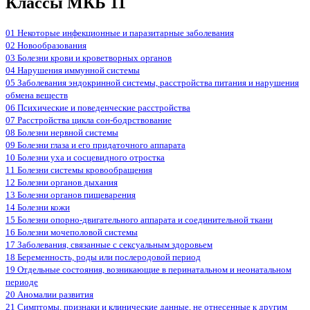
Классы МКБ 11
01 Некоторые инфекционные и паразитарные заболевания
02 Новообразования
03 Болезни крови и кроветворных органов
04 Нарушения иммунной системы
05 Заболевания эндокринной системы, расстройства питания и нарушения
обмена веществ
06 Психические и поведенческие расстройства
07 Расстройства цикла сон-бодрствование
08 Болезни нервной системы
09 Болезни глаза и его придаточного аппарата
10 Болезни уха и сосцевидного отростка
11 Болезни системы кровообращения
12 Болезни органов дыхания
13 Болезни органов пищеварения
14 Болезни кожи
15 Болезни опорно-двигательного аппарата и соединительной ткани
16 Болезни мочеполовой системы
17 Заболевания, связанные с сексуальным здоровьем
18 Беременность, роды или послеродовой период
19 Отдельные состояния, возникающие в перинатальном и неонатальном
периоде
20 Аномалии развития
21 Симптомы, признаки и клинические данные, не отнесенные к другим