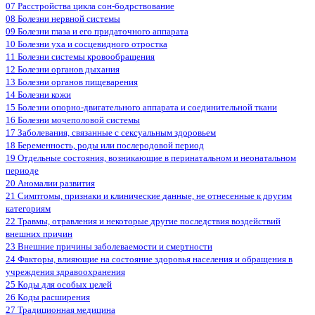
07 Расстройства цикла сон-бодрствование
08 Болезни нервной системы
09 Болезни глаза и его придаточного аппарата
10 Болезни уха и сосцевидного отростка
11 Болезни системы кровообращения
12 Болезни органов дыхания
13 Болезни органов пищеварения
14 Болезни кожи
15 Болезни опорно-двигательного аппарата и соединительной ткани
16 Болезни мочеполовой системы
17 Заболевания, связанные с сексуальным здоровьем
18 Беременность, роды или послеродовой период
19 Отдельные состояния, возникающие в перинатальном и неонатальном
периоде
20 Аномалии развития
21 Симптомы, признаки и клинические данные, не отнесенные к другим
категориям
22 Травмы, отравления и некоторые другие последствия воздействий
внешних причин
23 Внешние причины заболеваемости и смертности
24 Факторы, влияющие на состояние здоровья населения и обращения в
учреждения здравоохранения
25 Коды для особых целей
26 Коды расширения
27 Традиционная медицина