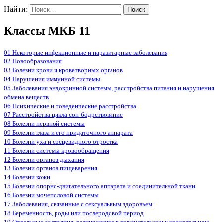
Найти:
Классы МКБ 11
01 Некоторые инфекционные и паразитарные заболевания
02 Новообразования
03 Болезни крови и кроветворных органов
04 Нарушения иммунной системы
05 Заболевания эндокринной системы, расстройства питания и нарушения
обмена веществ
06 Психические и поведенческие расстройства
07 Расстройства цикла сон-бодрствование
08 Болезни нервной системы
09 Болезни глаза и его придаточного аппарата
10 Болезни уха и сосцевидного отростка
11 Болезни системы кровообращения
12 Болезни органов дыхания
13 Болезни органов пищеварения
14 Болезни кожи
15 Болезни опорно-двигательного аппарата и соединительной ткани
16 Болезни мочеполовой системы
17 Заболевания, связанные с сексуальным здоровьем
18 Беременность, роды или послеродовой период
19 Отдельные состояния, возникающие в перинатальном и неонатальном