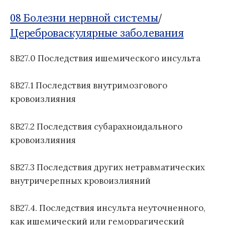
о
Б
м
д
1
08 Болезни нервной системы
/
:
у
н
1
Цереброваскулярные заболевания
а
я
8B27.0 Последствия ишемического инсульта
к
л
а
8B27.1 Последствия внутримозгового
с
кровоизлияния
с
и
8B27.2 Последствия субарахноидального
ф
кровоизлияния
и
к
а
8B27.3 Последствия других нетравматических
ц
внутричерепных кровоизлияний
и
я
8B27.4. Последствия инсульта неуточненного,
б
как ишемический или геморрагический
о