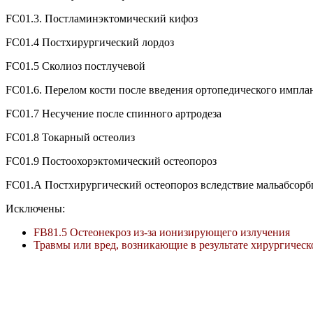
FC01.3. Постламинэктомический кифоз
FC01.4 Постхирургический лордоз
FC01.5 Сколиоз постлучевой
FC01.6. Перелом кости после введения ортопедического имплан
FC01.7 Несучение после спинного артродеза
FC01.8 Токарный остеолиз
FC01.9 Постоохорэктомический остеопороз
FC01.A Постхирургический остеопороз вследствие мальабсор
Исключены:
FB81.5 Остеонекроз из-за ионизирующего излучения
Травмы или вред, возникающие в результате хирургичес