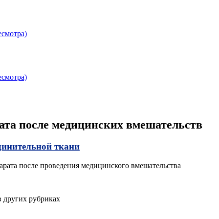
есмотра)
есмотра)
ата после медицинских вмешательств
единительной ткани
арата после проведения медицинского вмешательства
 других рубриках