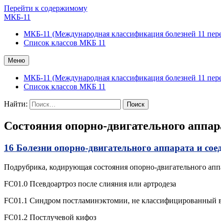
Перейти к содержимому
МКБ-11
МКБ-11 (Международная классификация болезней 11 пер
Список классов МКБ 11
Меню
МКБ-11 (Международная классификация болезней 11 пер
Список классов МКБ 11
Найти:
Состояния опорно-двигательного аппар
16 Болезни опорно-двигательного аппарата и со
Подрубрика, кодирующая состояния опорно-двигательного апп
FC01.0 Псевдоартроз после слияния или артродеза
FC01.1 Синдром постламинэктомии, не классифицированный в
FC01.2 Постлучевой кифоз