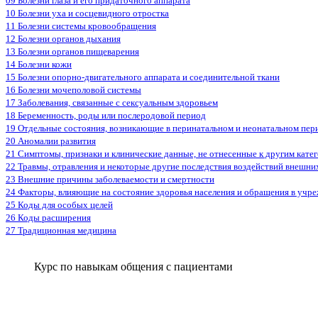
09 Болезни глаза и его придаточного аппарата
10 Болезни уха и сосцевидного отростка
11 Болезни системы кровообращения
12 Болезни органов дыхания
13 Болезни органов пищеварения
14 Болезни кожи
15 Болезни опорно-двигательного аппарата и соединительной ткани
16 Болезни мочеполовой системы
17 Заболевания, связанные с сексуальным здоровьем
18 Беременность, роды или послеродовой период
19 Отдельные состояния, возникающие в перинатальном и неонатальном пер
20 Аномалии развития
21 Симптомы, признаки и клинические данные, не отнесенные к другим кате
22 Травмы, отравления и некоторые другие последствия воздействий внешни
23 Внешние причины заболеваемости и смертности
24 Факторы, влияющие на состояние здоровья населения и обращения в учр
25 Коды для особых целей
26 Коды расширения
27 Традиционная медицина
Курс по навыкам общения с пациентами