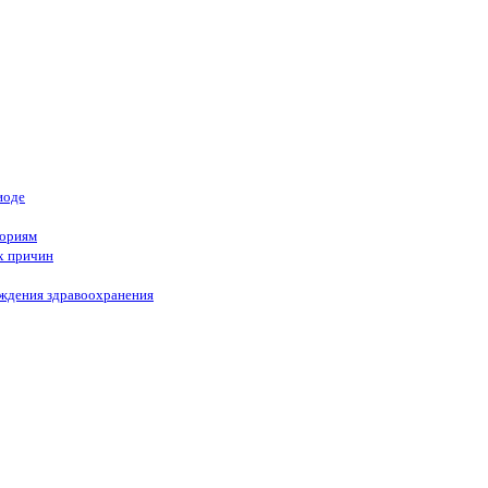
иоде
гориям
х причин
еждения здравоохранения