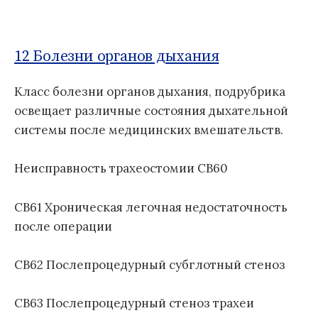
о
Б
м
д
1
:
у
н
1
а
12 Болезни органов дыхания
я
к
Класс болезни органов дыхания, подрубрика
л
освещает различные состояния дыхательной
а
системы после медицинских вмешательств.
с
с
и
Неисправность трахеостомии CB60
ф
и
CB61 Хроническая легочная недостаточность
к
после операции
а
ц
CB62 Послепроцедурный субглотный стеноз
и
я
б
CB63 Послепроцедурный стеноз трахеи
о