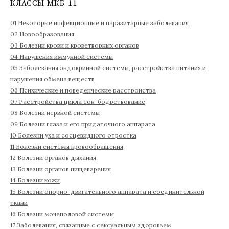
КЛАССЫ МКБ 11
:
01 Некоторые инфекционные и паразитарные заболевания
02 Новообразования
03 Болезни крови и кроветворных органов
04 Нарушения иммунной системы
05 Заболевания эндокринной системы, расстройства питания и
нарушения обмена веществ
06 Психические и поведенческие расстройства
07 Расстройства цикла сон-бодрствование
08 Болезни нервной системы
09 Болезни глаза и его придаточного аппарата
10 Болезни уха и сосцевидного отростка
11 Болезни системы кровообращения
12 Болезни органов дыхания
13 Болезни органов пищеварения
14 Болезни кожи
15 Болезни опорно-двигательного аппарата и соединительной
ткани
16 Болезни мочеполовой системы
17 Заболевания, связанные с сексуальным здоровьем