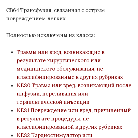
л
CB64 Трансфузия, связанная с острым
е
повреждением легких
з
н
е
Полностью исключены из класса:
й
1
Травмы или вред, возникающие в
1
результате хирургического или
п
медицинского обслуживания, не
е
р
классифицированные в других рубриках
е
NE80 Травма или вред, возникающий после
с
инфузии, переливания или
м
терапевтической инъекции
о
NE81 Повреждение или вред, причиненный
т
в результате процедуры, не
р
а
классифицированной в других рубриках
)
NE82 Кардиостимулятор или