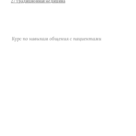
р
27 Традиционная медицина
а
)
Курс по навыкам общения с пациентами