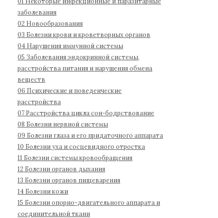
01 Некоторые инфекционные и паразитарные
д
1
:
заболевания
н
1
02 Новообразования
а
03 Болезни крови и кроветворных органов
04 Нарушения иммунной системы
я
05 Заболевания эндокринной системы,
к
расстройства питания и нарушения обмена
л
веществ
а
06 Психические и поведенческие
с
расстройства
с
07 Расстройства цикла сон-бодрствование
и
08 Болезни нервной системы
ф
09 Болезни глаза и его придаточного аппарата
и
10 Болезни уха и сосцевидного отростка
к
11 Болезни системы кровообращения
а
12 Болезни органов дыхания
13 Болезни органов пищеварения
ц
14 Болезни кожи
и
15 Болезни опорно-двигательного аппарата и
я
соединительной ткани