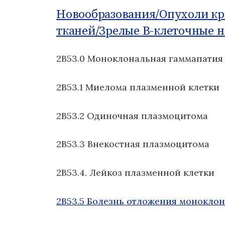
о
Новообразования/
Опухоли к
м
тканей/
Зрелые В-клеточные н
у
2B53.0 Моноклональная гаммапатия
2B53.1 Миелома плазменной клетки
2B53.2 Одиночная плазмоцитома
2B53.3 Внекостная плазмоцитома
2B53.4. Лейкоз плазменной клетки
2B53.5 Болезнь отложения монокло