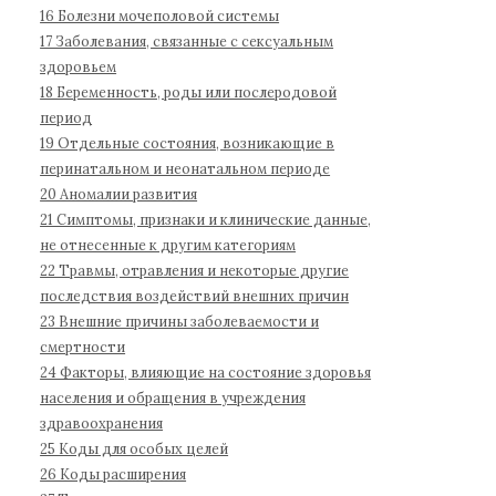
б
16 Болезни мочеполовой системы
о
17 Заболевания, связанные с сексуальным
л
здоровьем
е
18 Беременность, роды или послеродовой
з
период
н
19 Отдельные состояния, возникающие в
е
перинатальном и неонатальном периоде
й
20 Аномалии развития
1
21 Симптомы, признаки и клинические данные,
не отнесенные к другим категориям
1
22 Травмы, отравления и некоторые другие
п
последствия воздействий внешних причин
е
23 Внешние причины заболеваемости и
р
смертности
е
24 Факторы, влияющие на состояние здоровья
с
населения и обращения в учреждения
м
здравоохранения
о
25 Коды для особых целей
т
26 Коды расширения