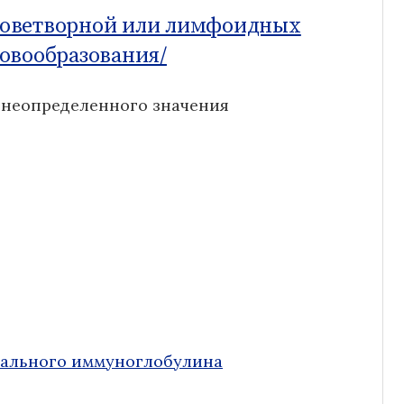
роветворной или лимфоидных
овообразования/
 неопределенного значения
нального иммуноглобулина