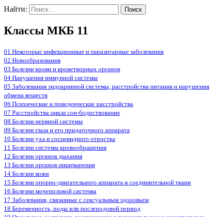
Найти:
Классы МКБ 11
01 Некоторые инфекционные и паразитарные заболевания
02 Новообразования
03 Болезни крови и кроветворных органов
04 Нарушения иммунной системы
05 Заболевания эндокринной системы, расстройства питания и нарушения
обмена веществ
06 Психические и поведенческие расстройства
07 Расстройства цикла сон-бодрствование
08 Болезни нервной системы
09 Болезни глаза и его придаточного аппарата
10 Болезни уха и сосцевидного отростка
11 Болезни системы кровообращения
12 Болезни органов дыхания
13 Болезни органов пищеварения
14 Болезни кожи
15 Болезни опорно-двигательного аппарата и соединительной ткани
16 Болезни мочеполовой системы
17 Заболевания, связанные с сексуальным здоровьем
18 Беременность, роды или послеродовой период