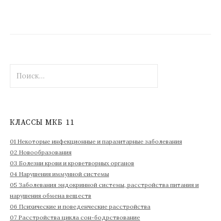
Н
а
й
т
и
КЛАССЫ МКБ 11
:
01 Некоторые инфекционные и паразитарные заболевания
02 Новообразования
03 Болезни крови и кроветворных органов
04 Нарушения иммунной системы
05 Заболевания эндокринной системы, расстройства питания и
нарушения обмена веществ
06 Психические и поведенческие расстройства
07 Расстройства цикла сон-бодрствование