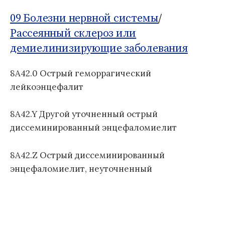
о
Б
м
д
1
09 Болезни нервной системы
/
:
у
н
1
Рассеянный склероз или
а
демиелинизирующие заболевания
я
к
л
8A42.0 Острый геморрагический
а
лейкоэнцефалит
с
с
8A42.Y Другой уточненный острый
и
диссеминированный энцефаломиелит
ф
и
к
8A42.Z Острый диссеминированный
а
энцефаломиелит, неуточненный
ц
и
я
б
о