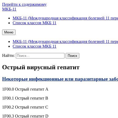
Перейти к содержимому
МКБ-11
МКБ-11 (Международная классификация болезней 11 пер
Список классов МКБ 11
Меню
МКБ-11 (Международная классификация болезней 11 пер
Список классов МКБ 11
Найти:
Острый вирусный гепатит
Некоторые инфекционные или паразитарные забо
1F00.0 Острый гепатит A
1F00.1 Острый гепатит B
1F00.2 Острый гепатит С
1F00.3 Острый гепатит D