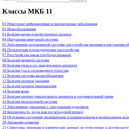
Классы МКБ 11
01 Некоторые инфекционные и паразитарные заболевания
02 Новообразования
03 Болезни крови и кроветворных органов
04 Нарушения иммунной системы
05 Заболевания эндокринной системы, расстройства питания и нарушения о
06 Психические и поведенческие расстройства
07 Расстройства цикла сон-бодрствование
08 Болезни нервной системы
09 Болезни глаза и его придаточного аппарата
10 Болезни уха и сосцевидного отростка
11 Болезни системы кровообращения
12 Болезни органов дыхания
13 Болезни органов пищеварения
14 Болезни кожи
15 Болезни опорно-двигательного аппарата и соединительной ткани
16 Болезни мочеполовой системы
17 Заболевания, связанные с сексуальным здоровьем
18 Беременность, роды или послеродовой период
19 Отдельные состояния, возникающие в перинатальном и неонатальном пер
20 Аномалии развития
21 Симптомы, признаки и клинические данные, не отнесенные к другим кате