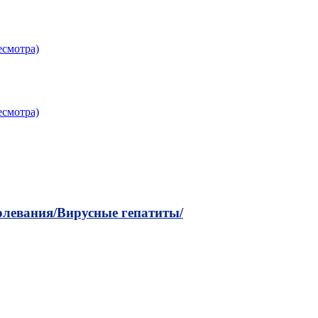
есмотра)
есмотра)
левания/
Вирусные гепатиты/