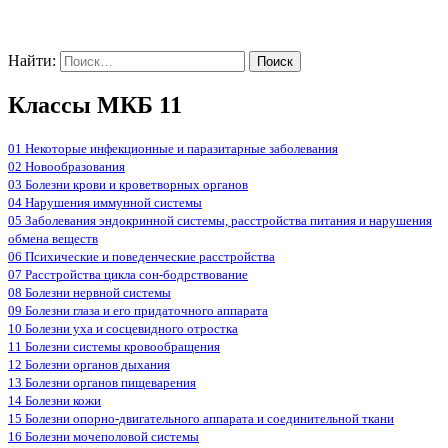
Найти:
Классы МКБ 11
01 Некоторые инфекционные и паразитарные заболевания
02 Новообразования
03 Болезни крови и кроветворных органов
04 Нарушения иммунной системы
05 Заболевания эндокринной системы, расстройства питания и нарушения
обмена веществ
06 Психические и поведенческие расстройства
07 Расстройства цикла сон-бодрствование
08 Болезни нервной системы
09 Болезни глаза и его придаточного аппарата
10 Болезни уха и сосцевидного отростка
11 Болезни системы кровообращения
12 Болезни органов дыхания
13 Болезни органов пищеварения
14 Болезни кожи
15 Болезни опорно-двигательного аппарата и соединительной ткани
16 Болезни мочеполовой системы