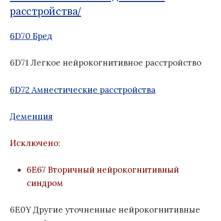
о
Б
расстройства/
м
д
1
:
у
н
1
6D70 Бред
а
я
к
6D71 Легкое нейрокогнитивное расстройство
л
а
6D72 Амнестические расстройства
с
с
Деменция
и
ф
и
Исключено:
к
а
6E67 Вторичный нейрокогнитивный
ц
синдром
и
я
б
6E0Y Другие уточненные нейрокогнитивные
о