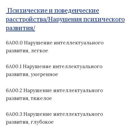
о
Б
м
д
1
Психические и поведенческие
:
у
н
1
расстройства/
Нарушения психического
а
развития/
я
к
л
6A00.0 Нарушение интеллектуального
а
развития, легкое
с
с
6A00.1 Нарушение интеллектуального
и
развития, умеренное
ф
и
к
6A00.2 Нарушение интеллектуального
а
развития, тяжелое
ц
и
6A00.3 Нарушение интеллектуального
я
развития, глубокое
б
о