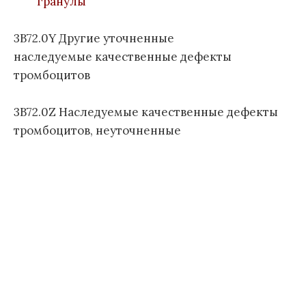
гранулы
л
е
3B72.0Y Другие уточненные
з
наследуемые качественные дефекты
н
тромбоцитов
е
й
1
3B72.0Z Наследуемые качественные дефекты
1
тромбоцитов, неуточненные
п
е
р
е
с
м
о
т
р
а
)