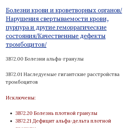
о
Б
м
д
1
Болезни крови и кроветворных органов/
:
у
н
1
Нарушения свертываемости крови,
а
пурпура и другие геморрагические
я
к
состояния/
Качественные дефекты
л
тромбоцитов/
а
с
3B72.00 Болезни альфа-гранулы
с
и
ф
3B72.01 Наследуемые гигантские расстройства
и
тромбоцитов
к
а
Исключены:
ц
и
3B72.20 Болезнь плотной гранулы
я
б
3B72.21 Дефицит альфа-дельта плотной
о