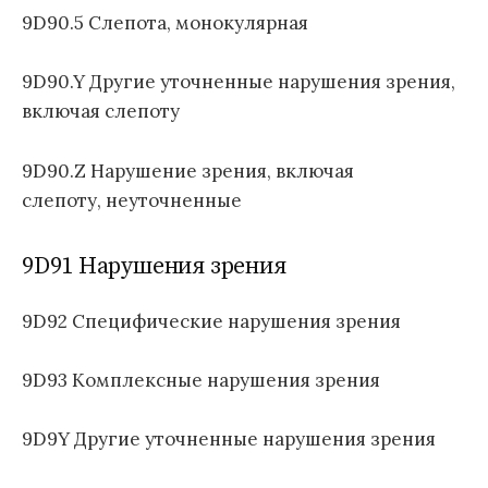
л
9D90.5 Слепота, монокулярная
е
з
9D90.Y Другие уточненные нарушения зрения,
н
включая слепоту
е
й
9D90.Z Нарушение зрения, включая
1
1
слепоту, неуточненные
п
е
9D91 Нарушения зрения
р
е
9D92 Специфические нарушения зрения
с
м
о
9D93 Комплексные нарушения зрения
т
р
9D9Y Другие уточненные нарушения зрения
а
)