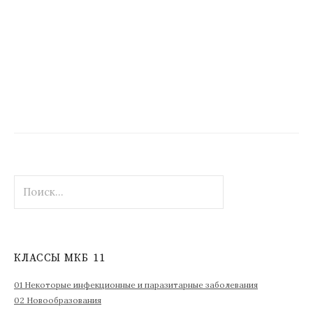
Н
а
й
т
и
КЛАССЫ МКБ 11
:
01 Некоторые инфекционные и паразитарные заболевания
02 Новообразования