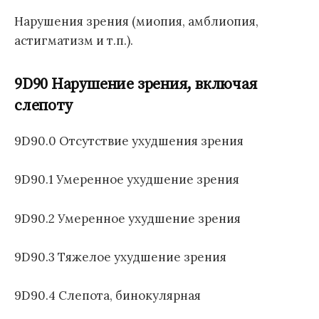
о
Б
м
д
1
Нарушения зрения (миопия, амблиопия,
:
у
н
1
астигматизм и т.п.).
а
я
9D90 Нарушение зрения, включая
к
л
слепоту
а
с
9D90.0 Отсутствие ухудшения зрения
с
и
9D90.1 Умеренное ухудшение зрения
ф
и
к
9D90.2 Умеренное ухудшение зрения
а
ц
9D90.3 Тяжелое ухудшение зрения
и
я
9D90.4 Слепота, бинокулярная
б
о