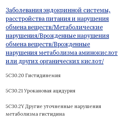
о
Б
м
д
1
Заболевания эндокринной системы,
:
у
н
1
расстройства питания и нарушения
а
обмена веществ/
Метаболические
я
к
нарушения/
Врожденные нарушения
л
обмена веществ/
Врожденные
а
нарушения метаболизма аминокислот
с
или других органических кислот/
с
и
ф
5C30.20 Гистидинемия
и
к
5C30.21 Урокановая ацидурия
а
ц
5C30.2Y Другие уточненные нарушения
и
я
метаболизма гистидина
б
о