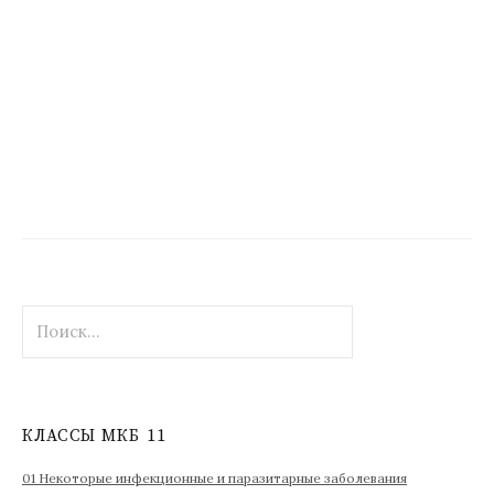
Н
а
й
т
и
КЛАССЫ МКБ 11
:
01 Некоторые инфекционные и паразитарные заболевания