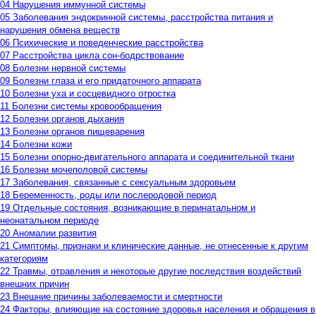
04 Нарушения иммунной системы
05 Заболевания эндокринной системы, расстройства питания и
нарушения обмена веществ
06 Психические и поведенческие расстройства
07 Расстройства цикла сон-бодрствование
08 Болезни нервной системы
09 Болезни глаза и его придаточного аппарата
10 Болезни уха и сосцевидного отростка
11 Болезни системы кровообращения
12 Болезни органов дыхания
13 Болезни органов пищеварения
14 Болезни кожи
15 Болезни опорно-двигательного аппарата и соединительной ткани
16 Болезни мочеполовой системы
17 Заболевания, связанные с сексуальным здоровьем
18 Беременность, роды или послеродовой период
19 Отдельные состояния, возникающие в перинатальном и
неонатальном периоде
20 Аномалии развития
21 Симптомы, признаки и клинические данные, не отнесенные к другим
категориям
22 Травмы, отравления и некоторые другие последствия воздействий
внешних причин
23 Внешние причины заболеваемости и смертности
24 Факторы, влияющие на состояние здоровья населения и обращения в