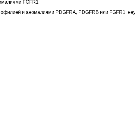
номалиями FGFR1
инофилией и аномалиями PDGFRA, PDGFRB или FGFR1, не