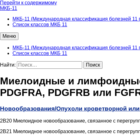
Перейти к содержимому
МКБ-11
МКБ-11 (Международная классификация болезней 11 
Список классов МКБ 11
Меню
МКБ-11 (Международная классификация болезней 11 
Список классов МКБ 11
Найти:
Миелоидные и лимфоидные
PDGFRA, PDGFRB или FGF
Новообразования/
Опухоли кроветворной или
2B20 Миелоидное новообразование, связанное с перегру
2B21 Миелоидное новообразование, связанное с перегру