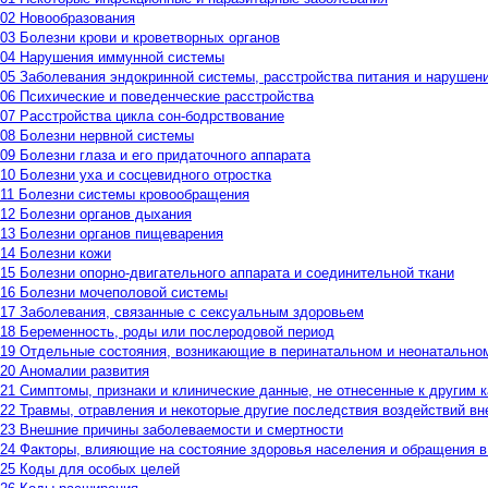
02 Новообразования
03 Болезни крови и кроветворных органов
04 Нарушения иммунной системы
05 Заболевания эндокринной системы, расстройства питания и нарушен
06 Психические и поведенческие расстройства
07 Расстройства цикла сон-бодрствование
08 Болезни нервной системы
09 Болезни глаза и его придаточного аппарата
10 Болезни уха и сосцевидного отростка
11 Болезни системы кровообращения
12 Болезни органов дыхания
13 Болезни органов пищеварения
14 Болезни кожи
15 Болезни опорно-двигательного аппарата и соединительной ткани
16 Болезни мочеполовой системы
17 Заболевания, связанные с сексуальным здоровьем
18 Беременность, роды или послеродовой период
19 Отдельные состояния, возникающие в перинатальном и неонатально
20 Аномалии развития
21 Симптомы, признаки и клинические данные, не отнесенные к другим 
22 Травмы, отравления и некоторые другие последствия воздействий в
23 Внешние причины заболеваемости и смертности
24 Факторы, влияющие на состояние здоровья населения и обращения 
25 Коды для особых целей