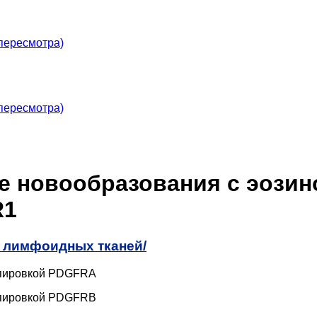
пересмотра)
пересмотра)
 новообразования с эозин
R1
 лимфоидных тканей/
ппировкой PDGFRA
ппировкой PDGFRB