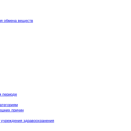
ия обмена веществ
м периоде
категориям
нешних причин
в учреждения здравоохранения