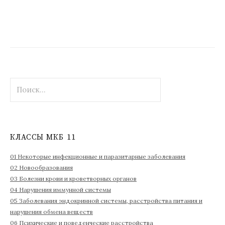
Н
а
й
т
и
КЛАССЫ МКБ 11
:
01 Некоторые инфекционные и паразитарные заболевания
02 Новообразования
03 Болезни крови и кроветворных органов
04 Нарушения иммунной системы
05 Заболевания эндокринной системы, расстройства питания и
нарушения обмена веществ
06 Психические и поведенческие расстройства