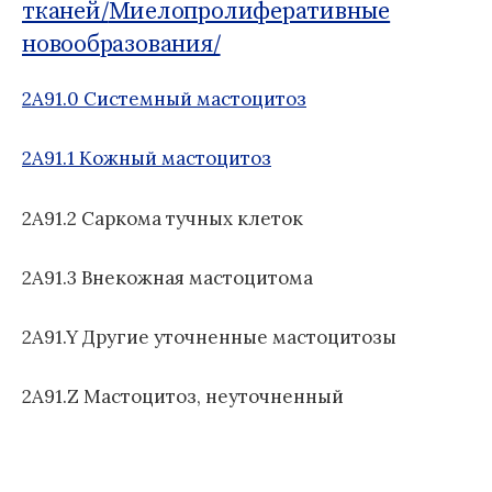
о
Б
тканей/
Миелопролиферативные
м
д
1
:
новообразования/
у
н
1
а
2A91.0 Системный мастоцитоз
я
к
2A91.1 Кожный мастоцитоз
л
а
с
2A91.2 Саркома тучных клеток
с
и
2A91.3 Внекожная мастоцитома
ф
и
к
2A91.Y Другие уточненные мастоцитозы
а
ц
2A91.Z Мастоцитоз, неуточненный
и
я
б
о