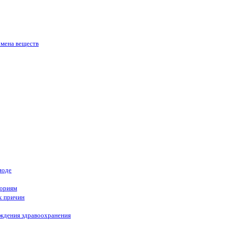
бмена веществ
иоде
гориям
х причин
еждения здравоохранения