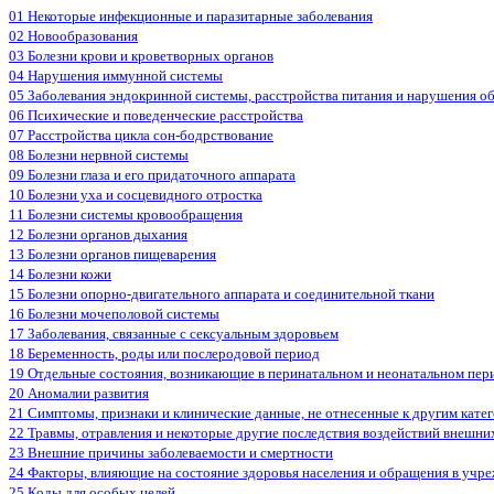
01 Некоторые инфекционные и паразитарные заболевания
02 Новообразования
03 Болезни крови и кроветворных органов
04 Нарушения иммунной системы
05 Заболевания эндокринной системы, расстройства питания и нарушения о
06 Психические и поведенческие расстройства
07 Расстройства цикла сон-бодрствование
08 Болезни нервной системы
09 Болезни глаза и его придаточного аппарата
10 Болезни уха и сосцевидного отростка
11 Болезни системы кровообращения
12 Болезни органов дыхания
13 Болезни органов пищеварения
14 Болезни кожи
15 Болезни опорно-двигательного аппарата и соединительной ткани
16 Болезни мочеполовой системы
17 Заболевания, связанные с сексуальным здоровьем
18 Беременность, роды или послеродовой период
19 Отдельные состояния, возникающие в перинатальном и неонатальном пер
20 Аномалии развития
21 Симптомы, признаки и клинические данные, не отнесенные к другим кате
22 Травмы, отравления и некоторые другие последствия воздействий внешни
23 Внешние причины заболеваемости и смертности
24 Факторы, влияющие на состояние здоровья населения и обращения в учр
25 Коды для особых целей