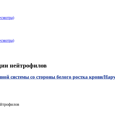
есмотра)
есмотра)
ции нейтрофилов
ой системы со стороны белого ростка крови/
Нару
ейтрофилов