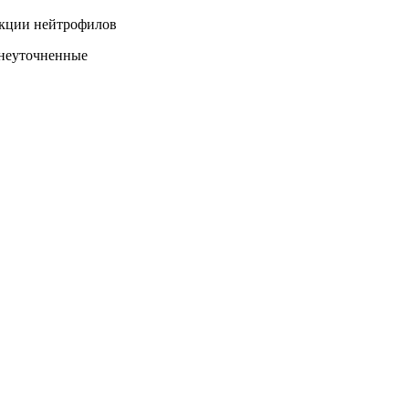
кции нейтрофилов
неуточненные