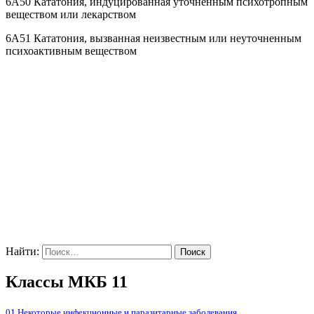
6A50 Кататония, индуцированная уточненным психотропным
веществом или лекарством
6A51 Кататония, вызванная неизвестным или неуточненным
психоактивным веществом
Найти:
Классы МКБ 11
01 Некоторые инфекционные и паразитарные заболевания