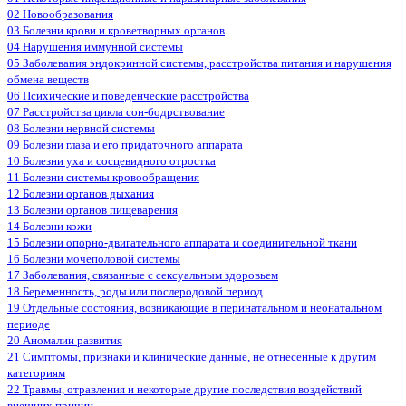
02 Новообразования
03 Болезни крови и кроветворных органов
04 Нарушения иммунной системы
05 Заболевания эндокринной системы, расстройства питания и нарушения
обмена веществ
06 Психические и поведенческие расстройства
07 Расстройства цикла сон-бодрствование
08 Болезни нервной системы
09 Болезни глаза и его придаточного аппарата
10 Болезни уха и сосцевидного отростка
11 Болезни системы кровообращения
12 Болезни органов дыхания
13 Болезни органов пищеварения
14 Болезни кожи
15 Болезни опорно-двигательного аппарата и соединительной ткани
16 Болезни мочеполовой системы
17 Заболевания, связанные с сексуальным здоровьем
18 Беременность, роды или послеродовой период
19 Отдельные состояния, возникающие в перинатальном и неонатальном
периоде
20 Аномалии развития
21 Симптомы, признаки и клинические данные, не отнесенные к другим
категориям
22 Травмы, отравления и некоторые другие последствия воздействий
внешних причин