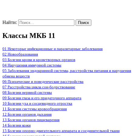
Найти:
Классы МКБ 11
01 Некоторые инфекционные и паразитарные заболевания
02 Новообразования
03 Болезни крови и кроветворных органов
04 Нарушения иммунной системы
05 Заболевания эндокринной системы, расстройства питания и нарушения
обмена веществ
06 Психические и поведенческие расстройства
07 Расстройства цикла сон-бодрствование
08 Болезни нервной системы
09 Болезни глаза и его придаточного аппарата
10 Болезни уха и сосцевидного отростка
11 Болезни системы кровообращения
12 Болезни органов дыхания
13 Болезни органов пищеварения
14 Болезни кожи
15 Болезни опорно-двигательного аппарата и соединительной ткани