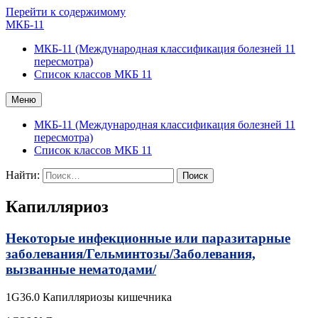
Перейти к содержимому
МКБ-11
МКБ-11 (Международная классификация болезней 11
пересмотра)
Список классов МКБ 11
Меню
МКБ-11 (Международная классификация болезней 11
пересмотра)
Список классов МКБ 11
Найти:
Капилляриоз
Некоторые инфекционные или паразитарные
заболевания/
Гельминтозы/
Заболевания,
вызванные нематодами/
1G36.0 Капилляриозы кишечника