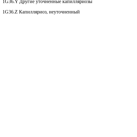
1G36.Y Другие уточненные капилляриозы
1G36.Z Капилляриоз, неуточненный